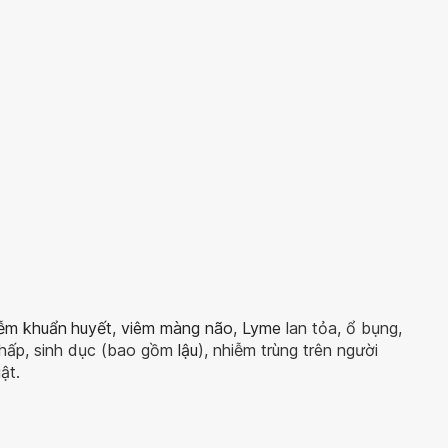
ễm khuẩn
huyết
,
viêm màng não
,
Lyme
lan tỏa, ổ bụng,
 hấp, sinh dục (bao gồm
lậu
), nhiễm trùng trên người
ật.