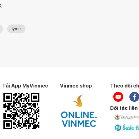
.
lyme
Tải App MyVinmec
Vinmec shop
Theo dõi ch
Đối tác liên