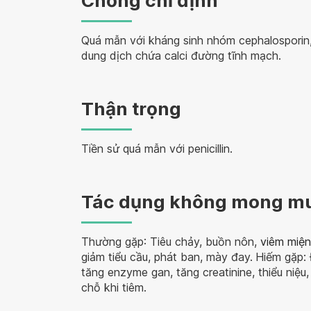
Chống chỉ định
Quá mẫn với kháng sinh nhóm cephalosporin
dung dịch chứa calci đường tĩnh mạch.
Thận trọng
Tiền sử quá mẫn với penicillin.
Tác dụng không mong m
Thường gặp
: Tiêu chảy, buồn nôn,
viêm miệ
giảm tiểu cầu, phát ban, mày đay.
Hiếm gặp
:
tăng enzyme gan, tăng creatinine, thiểu niệu
chỗ khi tiêm.