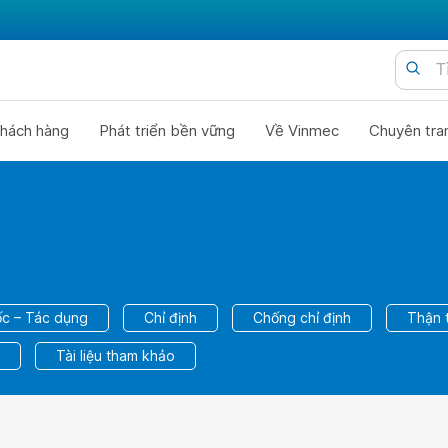
hách hàng
Phát triển bền vững
Về Vinmec
Chuyên tra
c – Tác dụng
Chỉ định
Chống chỉ định
Thận 
Tài liệu tham khảo