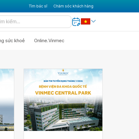
Tìm bác sĩ
Chăm sóc khách hàng
ng sức khoẻ
Online.Vinmec