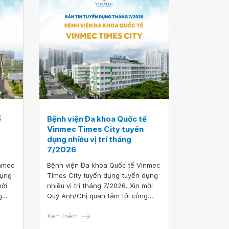
ế
Bệnh viện Đa khoa Quốc tế
Vinmec Times City tuyển
dụng nhiều vị trí tháng
7/2026
inmec
Bệnh viện Đa khoa Quốc tế Vinmec
dụng
Times City tuyển dụng tuyển dụng
mời
nhiều vị trí tháng 7/2026. Xin mời
g
Quý Anh/Chị quan tâm tới công
vui
việc hoặc có ứng viên phù hợp vui
au để
lòng truy cập vào đường link sau để
Xem thêm
nộp hồ sơ ứng tuyển TẠI ĐÂY.