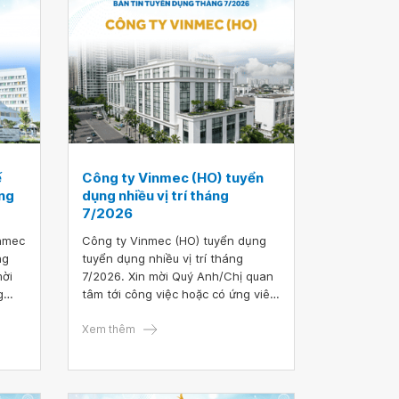
ế
Công ty Vinmec (HO) tuyển
ng
dụng nhiều vị trí tháng
7/2026
inmec
Công ty Vinmec (HO) tuyển dụng
ng
tuyển dụng nhiều vị trí tháng
mời
7/2026. Xin mời Quý Anh/Chị quan
g
tâm tới công việc hoặc có ứng viên
vui
phù hợp vui lòng truy cập vào
au để
đường link sau để nộp hồ sơ ứng
Xem thêm
tuyển TẠI ĐÂY.