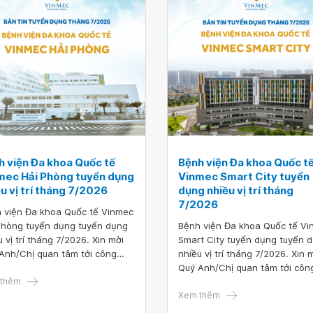
h viện Đa khoa Quốc tế
Bệnh viện Đa khoa Quốc t
mec Hải Phòng tuyển dụng
Vinmec Smart City tuyển
u vị trí tháng 7/2026
dụng nhiều vị trí tháng
7/2026
 viện Đa khoa Quốc tế Vinmec
Phòng tuyển dụng tuyển dụng
Bệnh viện Đa khoa Quốc tế V
u vị trí tháng 7/2026. Xin mời
Smart City tuyển dụng tuyển 
Anh/Chị quan tâm tới công
nhiều vị trí tháng 7/2026. Xin 
 hoặc có ứng viên phù hợp vui
Quý Anh/Chị quan tâm tới côn
 truy cập vào đường link sau để
thêm
việc hoặc có ứng viên phù hợp 
hồ sơ ứng tuyển TẠI ĐÂY.
lòng truy cập vào đường link s
Xem thêm
nộp hồ sơ ứng tuyển TẠI ĐÂY.