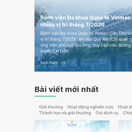
Bệnh viện Đa khoa Quốc tế Vinmec
nhiều vị trí tháng 7/2026
Bệnh viện Đa khoa Quốc tế Vinmec Cần Thơ tu
vị trí tháng 7/2026. Xin mời Quý Anh/Chị quan 
ứng viên phù hợp vui lòng truy cập vào đường 
tuyển TẠI ĐÂY.
Xem thêm
Bài viết mới nhất
Giải thưởng
Hoạt động nghiên cứu
Hoạt đ
Thành tựu và giải thưởng
Gói dịch vụ
Chiế