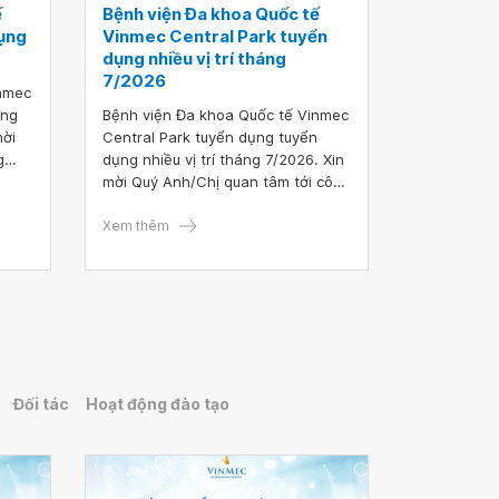
ế
Bệnh viện Đa khoa Quốc tế
ụng
Vinmec Central Park tuyển
dụng nhiều vị trí tháng
7/2026
inmec
ụng
Bệnh viện Đa khoa Quốc tế Vinmec
mời
Central Park tuyển dụng tuyển
g
dụng nhiều vị trí tháng 7/2026. Xin
vui
mời Quý Anh/Chị quan tâm tới công
au để
việc hoặc có ứng viên phù hợp vui
lòng truy cập vào đường link sau để
Xem thêm
nộp hồ sơ ứng tuyển TẠI ĐÂY.
Đối tác
Hoạt động đào tạo