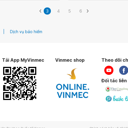
3
4
5
6
Dịch vụ bảo hiểm
Tải App MyVinmec
Vinmec shop
Theo dõi ch
Đối tác liên