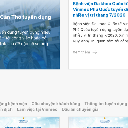
Bệnh viện Đa khoa Quốc t
Vinmec Phú Quốc tuyển d
nhiều vị trí tháng 7/2026
 Cần Thơ tuyển dụng
Bệnh viện Đa khoa Quốc tế V
Phú Quốc tuyển dụng tuyển d
yển dụng tuyển dụng nhiều
nhiều vị trí tháng 7/2026. Xin 
tâm tới công việc hoặc có
Quý Anh/Chị quan tâm tới côn
link sau để nộp hồ sơ ứng
việc hoặc có ứng viên phù hợp 
lòng truy cập vào đường link s
Xem thêm
nộp hồ sơ ứng tuyển TẠI ĐÂY.
ộng bệnh viện
Câu chuyện khách hàng
Thông tin tuyển dụng
n dịch
Làm việc tại Vinmec
Dấu ấn chuyên gia