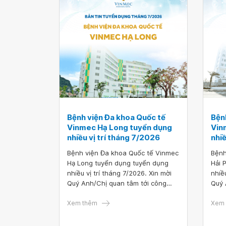
Bệnh viện Đa khoa Quốc tế
Bện
Vinmec Hạ Long tuyển dụng
Vin
nhiều vị trí tháng 7/2026
nhiề
Bệnh viện Đa khoa Quốc tế Vinmec
Bệnh
Hạ Long tuyển dụng tuyển dụng
Hải 
nhiều vị trí tháng 7/2026. Xin mời
nhiề
Quý Anh/Chị quan tâm tới công
Quý 
việc hoặc có ứng viên phù hợp vui
việc
lòng truy cập vào đường link sau để
Xem thêm
lòng
Xem 
nộp hồ sơ ứng tuyển TẠI ĐÂY.
nộp 