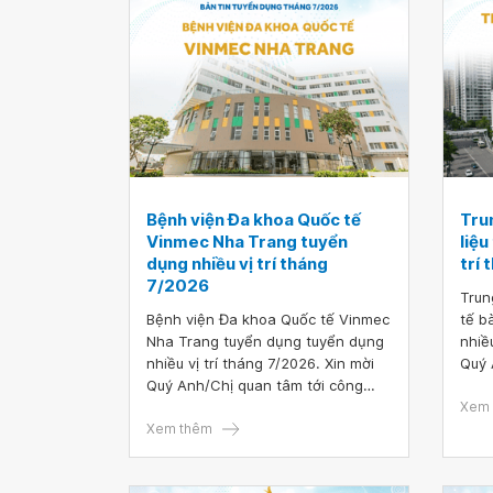
Bệnh viện Đa khoa Quốc tế
Trun
Vinmec Nha Trang tuyển
liệu
dụng nhiều vị trí tháng
trí
7/2026
Trun
Bệnh viện Đa khoa Quốc tế Vinmec
tế b
Nha Trang tuyển dụng tuyển dụng
nhiề
nhiều vị trí tháng 7/2026. Xin mời
Quý 
Quý Anh/Chị quan tâm tới công
việc
việc hoặc có ứng viên phù hợp vui
lòng
Xem 
lòng truy cập vào đường link sau để
Xem thêm
nộp 
nộp hồ sơ ứng tuyển TẠI ĐÂY.