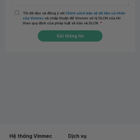
Tôi đã đọc và đồng ý với
Chính sách bảo vệ dữ liệu cá nhân
của Vinmec
và chấp thuận để Vinmec xử lý DLCN của tôi
theo quy định của pháp luật về bảo vệ DLCN.
*
Gửi thông tin
Hệ thống Vinmec
Dịch vụ