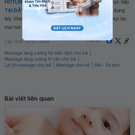
HOTLINE
, đặt mua
GÓI DỊCH VỤ
hoặc đặt lịch trực tiếp
TẠI ĐÂY
. Tải và đặt lịch khám tự động trên ứng dụng
My Vinmec để quản lý, theo dõi lịch và đặt hẹn mọi lúc
mọi nơi ngay trên ứng dụng.
Chia sẻ
Cập nhật: 22-07-2024
Massage tang cường hệ miễn dịch cho bé
Massage tăng cường trí não cho bé
Lợi ích massage cho bé
Massage cho bé
Nhi - Sơ sinh
Bài viết liên quan