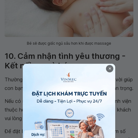
Bé sẽ được giấc ngủ sâu hơn khi được massage
10. Cảm nhận tình yêu thương -
Kết nối mẹ và bé
×
Thường xuyên mát xa cho bé là một cách tuyệt vời giúp
con bạn biết rằng chúng được yêu thương và trân trọng.
Nếu có nhu cầu tư vấn và thăm khám tại các Bệnh viện
thuộc hệ thống Y tế Vinmec trên toàn quốc, Quý khách
vui lòng đặt lịch trên website để được phục vụ.
Để đặt lịch khám tại viện, Quý khách vui lòng bấm số