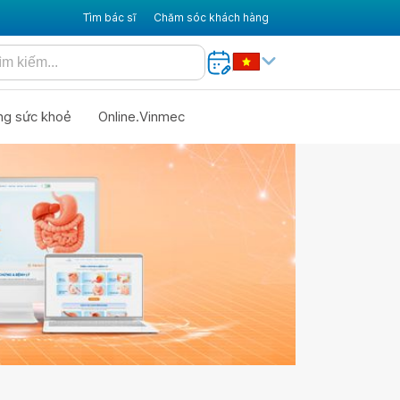
Tìm bác sĩ
Chăm sóc khách hàng
ng sức khoẻ
Online.Vinmec