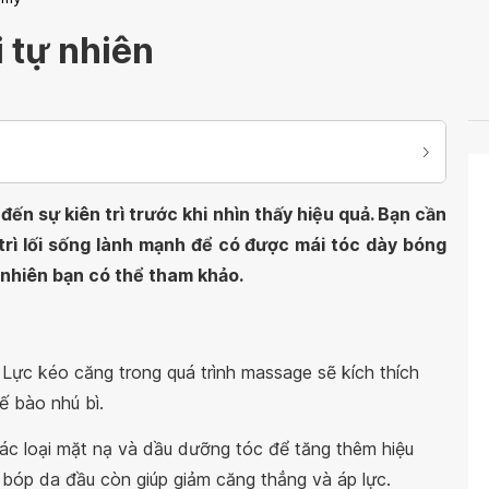
 tự nhiên
đến sự kiên trì trước khi nhìn thấy hiệu quả. Bạn cần
trì lối sống lành mạnh để có được mái tóc dày bóng
 nhiên bạn có thể tham khảo.
. Lực kéo căng trong quá trình massage sẽ kích thích
ế bào nhú bì.
ác loại mặt nạ và dầu dưỡng tóc để tăng thêm hiệu
 bóp da đầu còn giúp giảm căng thẳng và áp lực.