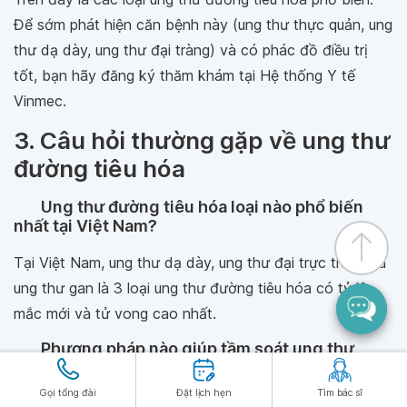
Để sớm phát hiện căn bệnh này (ung thư thực quản, ung
thư dạ dày, ung thư đại tràng) và có phác đồ điều trị
tốt, bạn hãy đăng ký thăm khám tại Hệ thống Y tế
Vinmec.
3. Câu hỏi thường gặp về ung thư
đường tiêu hóa
Ung thư đường tiêu hóa loại nào phổ biến
nhất tại Việt Nam?
Tại Việt Nam, ung thư dạ dày, ung thư đại trực tràng và
ung thư gan là 3 loại ung thư đường tiêu hóa có tỷ lệ
mắc mới và tử vong cao nhất.
Phương pháp nào giúp tầm soát ung thư
đường tiêu hóa hiệu quả nhất hiện nay?
Gọi tổng đài
Đặt lịch hẹn
Tìm bác sĩ
Nội soi tiêu hóa (Nội soi dạ dày và đại tràng) được coi