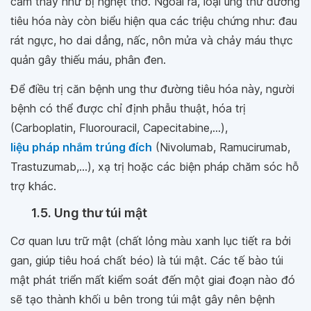
cảm thấy như bị nghẹt thở. Ngoài ra, loại ung thư đường
tiêu hóa này còn biểu hiện qua các triệu chứng như: đau
rát ngực, ho dai dẳng, nấc, nôn mửa và chảy máu thực
quản gây thiếu máu, phân đen.
Để điều trị căn bệnh ung thư đường tiêu hóa này, người
bệnh có thể được chỉ định phẫu thuật, hóa trị
(Carboplatin, Fluorouracil, Capecitabine,...),
liệu pháp nhắm trúng đích
(Nivolumab, Ramucirumab,
Trastuzumab,...), xạ trị hoặc các biện pháp chăm sóc hỗ
trợ khác.
1.5. Ung thư túi mật
Cơ quan lưu trữ mật (chất lỏng màu xanh lục tiết ra bởi
gan, giúp tiêu hoá chất béo) là túi mật. Các tế bào túi
mật phát triển mất kiểm soát đến một giai đoạn nào đó
sẽ tạo thành khối u bên trong túi mật gây nên bệnh