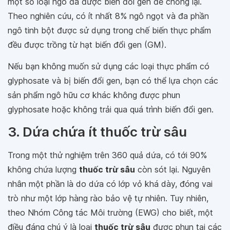
một số loại ngô đã được biến đổi gen để chống lại.
Theo nghiên cứu, có ít nhất 8% ngô ngọt và đa phần
ngô tinh bột được sử dụng trong chế biến thực phẩm
đều được trồng từ hạt biến đổi gen (GM).
Nếu bạn không muốn sử dụng các loại thực phẩm có
glyphosate và bị biến đổi gen, bạn có thể lựa chọn các
sản phẩm ngô hữu cơ khác không được phun
glyphosate hoặc không trải qua quá trình biến đổi gen.
3. Dứa chứa ít thuốc trừ sâu
Trong một thử nghiệm trên 360 quả dứa, có tới 90%
không chứa lượng
thuốc trừ sâu
còn sót lại. Nguyên
nhân một phần là do dứa có lớp vỏ khá dày, đóng vai
trò như một lớp hàng rào bảo vệ tự nhiên. Tuy nhiên,
theo Nhóm Công tác Môi trường (EWG) cho biết, một
điều đáng chú ý là loại
thuốc trừ sâu
được phun tại các