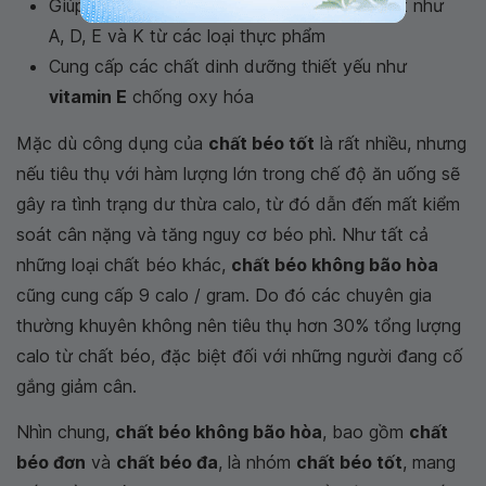
Giúp cơ thể hấp thụ một số vitamin cần thiết như
A, D, E và K từ các loại thực phẩm
Cung cấp các chất dinh dưỡng thiết yếu như
vitamin E
chống oxy hóa
Mặc dù công dụng của
chất béo tốt
là rất nhiều, nhưng
nếu tiêu thụ với hàm lượng lớn trong chế độ ăn uống sẽ
gây ra tình trạng dư thừa calo, từ đó dẫn đến mất kiểm
soát cân nặng và tăng nguy cơ béo phì. Như tất cả
những loại chất béo khác,
chất béo không bão hòa
cũng cung cấp 9 calo / gram. Do đó các chuyên gia
thường khuyên không nên tiêu thụ hơn 30% tổng lượng
calo từ chất béo, đặc biệt đối với những người đang cố
gắng giảm cân.
Nhìn chung,
chất béo không bão hòa
, bao gồm
chất
béo đơn
và
chất béo đa
, là nhóm
chất béo tốt
, mang