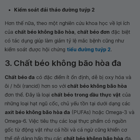
Kiểm soát đái tháo đường tuýp 2
Hơn thế nữa, theo một nghiên cứu khoa học về lợi ích
của
chất béo không bão hòa
,
chất béo đơn
đặc biệt
có tác dụng giúp làm giảm tỷ lệ mắc bệnh cũng như
kiểm soát được hội chứng
tiểu đường tuýp 2
.
3. Chất béo không bão hòa đa
Chất béo đa
có đặc điểm ít ổn định, dễ bị oxy hóa và
ôi / hôi (rancid) hơn so với
chất béo không bão hòa
đơn thể. Đây là loại
chất béo trong dầu thực vật
của
những loại hạt ngũ cốc, chủ yếu tồn tại dưới dạng các
axit béo không bão hòa đa
(PUFAs) hoặc Omega-3 và
Omega-6. Việc tiêu thụ các loại thực phẩm có nguồn
gốc từ động vật như cá hồi và cá ngừ cũng khiến cơ
thể dễ dàng hấp thụ các
chất béo không bão hòa
đa.