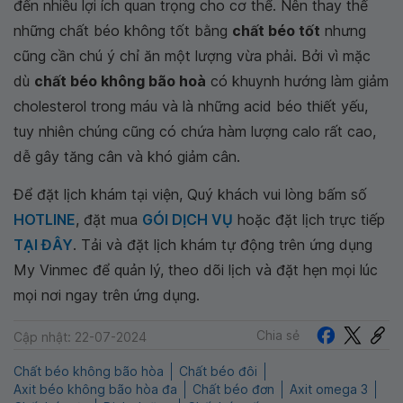
đến nhiều lợi ích quan trọng cho cơ thể. Nên thay thế
những chất béo không tốt bằng
chất béo tốt
nhưng
cũng cần chú ý chỉ ăn một lượng vừa phải. Bởi vì mặc
dù
chất béo không bão hoà
có khuynh hướng làm giảm
cholesterol trong máu và là những acid béo thiết yếu,
tuy nhiên chúng cũng có chứa hàm lượng calo rất cao,
dễ gây tăng cân và khó giảm cân.
Để đặt lịch khám tại viện, Quý khách vui lòng bấm số
HOTLINE
, đặt mua
GÓI DỊCH VỤ
hoặc đặt lịch trực tiếp
TẠI ĐÂY
. Tải và đặt lịch khám tự động trên ứng dụng
My Vinmec để quản lý, theo dõi lịch và đặt hẹn mọi lúc
mọi nơi ngay trên ứng dụng.
Chia sẻ
Cập nhật: 22-07-2024
Chất béo không bão hòa
Chất béo đôi
Axit béo không bão hòa đa
Chất béo đơn
Axit omega 3