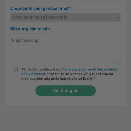
Chọn bệnh viện gần bạn nhất*
Nội dung cần tư vấn
Tôi đã đọc và đồng ý với
Chính sách bảo vệ dữ liệu cá nhân
của Vinmec
và chấp thuận để Vinmec xử lý DLCN của tôi
theo quy định của pháp luật về bảo vệ DLCN.
*
Gửi thông tin