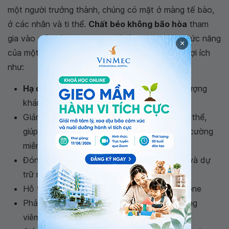
một người trưởng thành, chúng có mặt ở màng tế bào,
ở các nhân và ti thể.
Chất béo không bão hòa
tham
gia vào cấu trúc cũng như quá trình thực hiện chức năng
×
của một số cơ quan nhất định, mang đến nhiều lợi ích
như:
Hạ đường huyết
bằng cách cải thiện hiện tượng
kháng insulin
Giảm độc tố từ các axit béo tự do trong cơ thể,
giúp tế bào hoạt động bình thường và tăng cường
miễn dịch
Đóng vai trò quan trọng trong việc biến đổi và dự
trữ năng lượng
Hỗ trợ xây dựng mô thần kinh và các hormone
Phản ứng với viêm nhiễm, kiểm soát tình trạng
viêm khớp