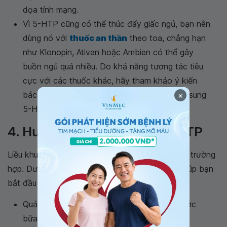
dọa tính mạng.
Vì 5-HTP cũng có thể thúc đẩy giấc ngủ, bạn nên
dùng nó với
thuốc an thần
theo toa, chẳng hạn
như Klonopin, Ativan hoặc Ambien có thể gây
buồn ngủ quá nhiều. Do khả năng tương tác tiêu
cực với các thuốc khác, hãy tham khảo ý kiến ​​
bác sĩ hoặc dược sĩ trước khi dùng chất bổ sung
×
5-HTP.4.
4. Hướng dẫn liều lượng 5-HTP
Liều khuyến cáo cho 5-HTP tùy thuộc vào từng trường
hợp. Dưới đây là một số nguyên tắc chung để giúp bạn
bắt đầu 5-HTP:
Quản lý cân nặng: 250–300 mg, 30 phút trước
bữa ăn