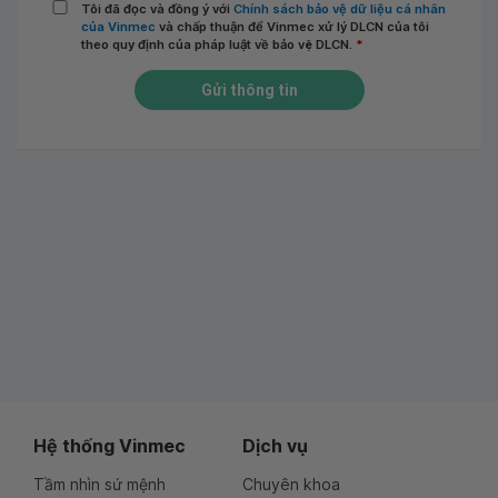
Tôi đã đọc và đồng ý với
Chính sách bảo vệ dữ liệu cá nhân
của Vinmec
và chấp thuận để Vinmec xử lý DLCN của tôi
theo quy định của pháp luật về bảo vệ DLCN.
*
Gửi thông tin
Hệ thống Vinmec
Dịch vụ
Tầm nhìn sứ mệnh
Chuyên khoa