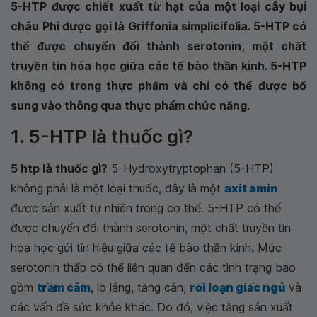
5-HTP được chiết xuất từ hạt của một loại cây bụi
châu Phi được gọi là Griffonia simplicifolia. 5-HTP có
thể được chuyển đổi thành serotonin, một chất
truyền tin hóa học giữa các tế bào thần kinh. 5-HTP
không có trong thực phẩm và chỉ có thể được bổ
sung vào thông qua thực phẩm chức năng.
1. 5-HTP là thuốc gì?
5 htp là thuốc gì?
5-Hydroxytryptophan (5-HTP)
không phải là một loại thuốc, đây là một
axit amin
được sản xuất tự nhiên trong cơ thể. 5-HTP có thể
được chuyển đổi thành serotonin, một chất truyền tin
hóa học gửi tín hiệu giữa các tế bào thần kinh. Mức
serotonin thấp có thể liên quan đến các tình trạng bao
gồm
trầm cảm
, lo lắng, tăng cân,
rối loạn giấc ngủ
và
các vấn đề sức khỏe khác. Do đó, việc tăng sản xuất