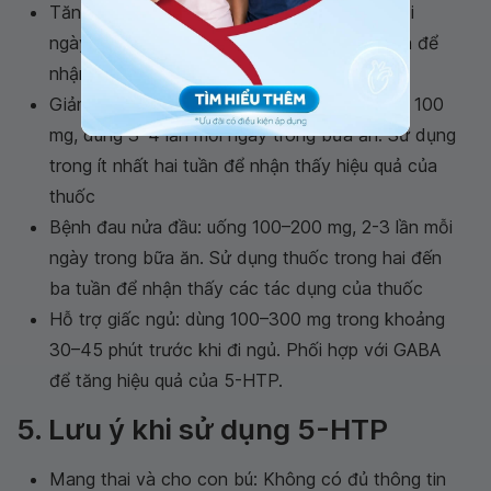
Tăng cường tâm trạng: 50–100 mg, 3 lần mỗi
ngày trong bữa ăn. Sử dụng ít nhất một tuần để
nhận thấy hiệu quả của thuốc
Giảm triệu chứng trong bệnh đau cơ xơ hóa: 100
mg, dùng 3–4 lần mỗi ngày trong bữa ăn. Sử dụng
trong ít nhất hai tuần để nhận thấy hiệu quả của
thuốc
Bệnh đau nửa đầu: uống 100–200 mg, 2-3 lần mỗi
ngày trong bữa ăn. Sử dụng thuốc trong hai đến
ba tuần để nhận thấy các tác dụng của thuốc
Hỗ trợ giấc ngủ: dùng 100–300 mg trong khoảng
30–45 phút trước khi đi ngủ. Phối hợp với GABA
để tăng hiệu quả của 5-HTP.
5. Lưu ý khi sử dụng 5-HTP
Mang thai và cho con bú: Không có đủ thông tin