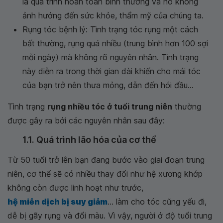
là quá trình hoàn toàn bình thường và nó không
ảnh hưởng đến sức khỏe, thẩm mỹ của chúng ta.
Rụng tóc bệnh lý: Tình trạng tóc rụng một cách
bất thường, rụng quá nhiều (trung bình hơn 100 sợi
mỗi ngày) mà không rõ nguyên nhân. Tình trạng
này diễn ra trong thời gian dài khiến cho mái tóc
của bạn trở nên thưa mỏng, dẫn đến hói đầu...
Tình trạng
rụng nhiều tóc ở tuổi trung niên
thường
được gây ra bởi các nguyên nhân sau đây:
1.1. Quá trình lão hóa của cơ thể
Từ 50 tuổi trở lên bạn đang bước vào giai đoạn trung
niên, cơ thể sẽ có nhiều thay đổi như hệ xương khớp
không còn được linh hoạt như trước,
hệ miễn dịch bị suy giảm
... làm cho tóc cũng yếu đi,
dễ bị gãy rụng và đổi màu. Vì vậy, người ở độ tuổi trung