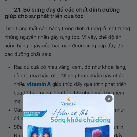
2.1. Bổ sung đầy đủ các chất dinh dưỡng
giúp cho sự phát triển của tóc
Tình trạng mất cân bằng trong dinh dưỡng là một trong
những nguyên nhân gây rụng tóc. Vì vậy, chế độ ăn
uống hàng ngày của bạn nên được cung cấp đầy đủ
các dưỡng chất sau:
Rau củ quả có màu vàng, cam, đỏ như khoai lang,
cà rốt, dưa hấu, ớt... Những thực phẩm này chứa
nhiều
vitamin A
giúp thúc đẩy quá trình phát triển
của tế bào nang lông tóc, hồi phục mái tóc mềm
×
mại, chắc khỏe.
Các loại cá chứa nhiều
axit béo omega – 3
như
cá mòi, cá hồi..
Sữa chua và các loại thức ăn chứa nhiều vitamin
B5 giúp tăng lưu lượng máu lên da đầu, thúc đẩy