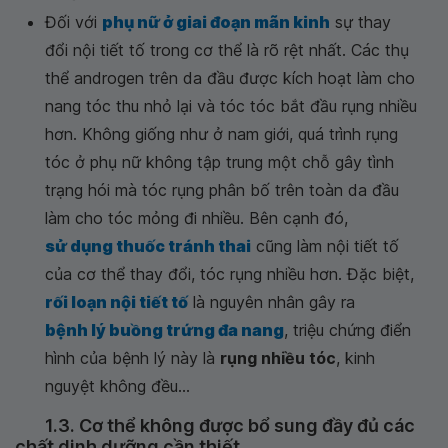
Đối với
phụ nữ ở giai đoạn mãn kinh
sự thay
đổi nội tiết tố trong cơ thể là rõ rệt nhất. Các thụ
thể androgen trên da đầu được kích hoạt làm cho
nang tóc thu nhỏ lại và tóc tóc bắt đầu rụng nhiều
hơn. Không giống như ở nam giới, quá trình rụng
tóc ở phụ nữ không tập trung một chỗ gây tình
trạng hói mà tóc rụng phân bố trên toàn da đầu
làm cho tóc mỏng đi nhiều. Bên cạnh đó,
sử dụng thuốc tránh thai
cũng làm nội tiết tố
của cơ thể thay đổi, tóc rụng nhiều hơn. Đặc biệt,
rối loạn nội tiết tố
là nguyên nhân gây ra
bệnh lý buồng trứng đa nang
, triệu chứng điển
hình của bệnh lý này là
rụng nhiều tóc
, kinh
nguyệt không đều...
1.3. Cơ thể không được bổ sung đầy đủ các
chất dinh dưỡng cần thiết