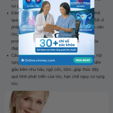
sự phát triển của tóc...
Đảm bảo cung cấp đủ lượng protein cho cơ thể
qua các chế độ ăn chứa thịt, cá, rau xanh... Bởi vì
phân tử protein keratin là thành phần cấu tạo nên
tóc, vì vậy chế độ ăn bổ sung đầy đủ lượng
protein cần thiết giúp nuôi dưỡng mái tóc khỏe
đẹp.
Các loại thực phẩm giàu vitamin H như trứng, nội
tạng (gan, thận), chuối, ngũ cốc... và thực phẩm
giàu kẽm như hàu, ngũ cốc, tôm...giúp thúc đẩy
quá trình phát triển của tóc, hạn chế nguy cơ rụng
tóc.