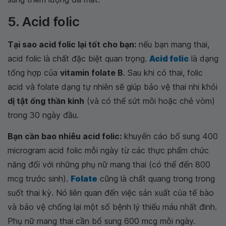
5. Acid folic
Tại sao acid folic lại tốt cho bạn:
nếu bạn mang thai,
acid folic là chất đặc biệt quan trọng.
Acid folic
là dạng
tổng hợp của
vitamin folate B
. Sau khi có thai, folic
acid và folate dạng tự nhiên sẽ giúp bảo vệ thai nhi khỏi
dị tật ống thần kinh
(và có thể sứt môi hoặc chẻ vòm)
trong 30 ngày đầu.
Bạn cần bao nhiêu acid folic:
khuyến cáo bổ sung 400
microgram acid folic mỗi ngày từ các thực phẩm chức
năng đối với những phụ nữ mang thai (có thể đến 800
mcg trước sinh).
Folate
cũng là chất quang trong trong
suốt thai kỳ. Nó liên quan đến việc sản xuất của tế bào
và bảo vệ chống lại một số bệnh lý thiếu máu nhất đinh.
Phụ nữ mang thai cần bổ sung 600 mcg mỗi ngày.