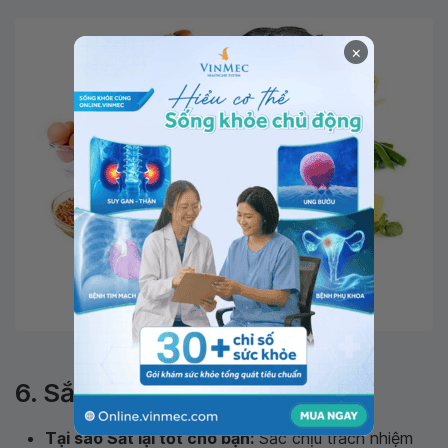
×
Acid folic đặc biệt cần thiết cho phụ nữ mang thai
6. Sắt
Tại sao Sắt lại tốt cho bạn:
Sắc chịu trách nhiệm