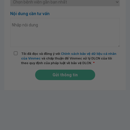
Nội dung cần tư vấn
Tôi đã đọc và đồng ý với
Chính sách bảo vệ dữ liệu cá nhân
của Vinmec
và chấp thuận để Vinmec xử lý DLCN của tôi
theo quy định của pháp luật về bảo vệ DLCN.
*
Gửi thông tin