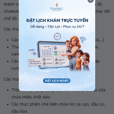
thành có yếu tố nguy cơ thấp. Để làm giảm nồng độ
cholesterol một cách hiệu quả cần kết hợp giữa thay đổi
chế độ ăn và thay đổi lối sống.
Các thức ăn tốt nên ăn là:
Các nguồn
protein
tốt từ thịt nạc (thịt gà, cá,...)
Thức ăn chứa nhiều chất xơ như: hoa quả, rau
xanh, và ngũ cốc nguyên hạt
Các thức ăn được chế biến bằng phương pháp
nướng, hấp, luộc,... thay vì chiên xào
Các thức ăn nên hạn chế ăn là:
Thịt đỏ, nội tạng động vật, các thực phẩm từ sữa
chứa nhiều chất béo
Các thực phẩm chế biến chứa bơ ca cao, dầu cọ,
dầu dừa