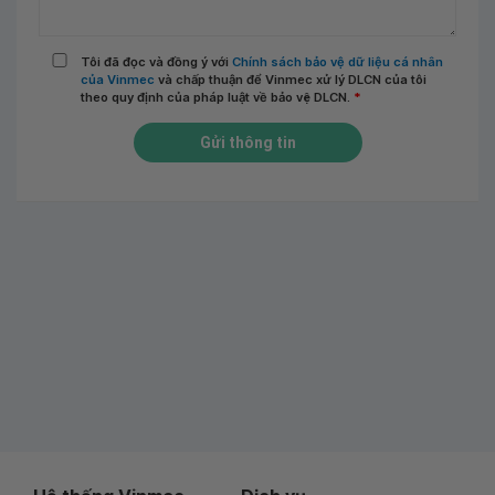
Tôi đã đọc và đồng ý với
Chính sách bảo vệ dữ liệu cá nhân
của Vinmec
và chấp thuận để Vinmec xử lý DLCN của tôi
theo quy định của pháp luật về bảo vệ DLCN.
*
Gửi thông tin