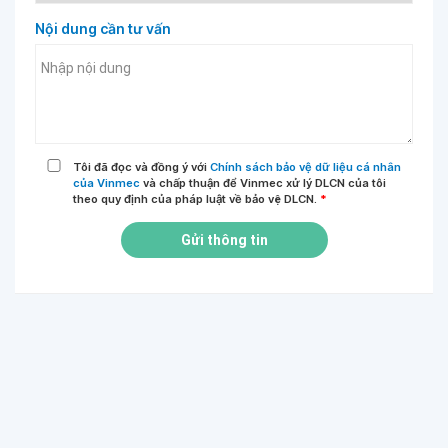
Nội dung cần tư vấn
Tôi đã đọc và đồng ý với
Chính sách bảo vệ dữ liệu cá nhân
của Vinmec
và chấp thuận để Vinmec xử lý DLCN của tôi
theo quy định của pháp luật về bảo vệ DLCN.
*
Gửi thông tin