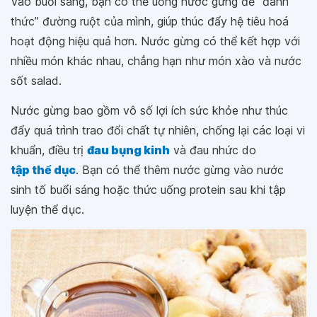
Vào buổi sáng, bạn có thể uống nước gừng để “đánh
thức” đường ruột của mình, giúp thúc đẩy hệ tiêu hoá
hoạt động hiệu quả hơn. Nước gừng có thể kết hợp với
nhiều món khác nhau, chẳng hạn như món xào và nước
sốt salad.
Nước gừng bao gồm vô số lợi ích sức khỏe như thúc
đẩy quá trình trao đổi chất tự nhiên, chống lại các loại vi
khuẩn, điều trị
đau bụng kinh
và đau nhức do
tập thể dục
. Bạn có thể thêm nước gừng vào nước
sinh tố buổi sáng hoặc thức uống protein sau khi tập
luyện thể dục.