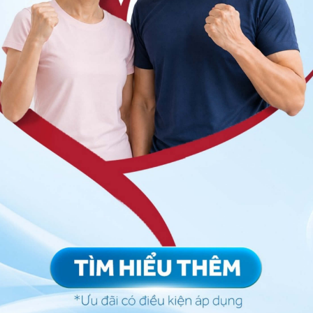
hân mắc bệnh vảy nến thể giọt
n trẻ em, thanh thiếu niên và thiếu niên. Bệnh được
vi khuẩn chẳng hạn như
viêm họng liên cầu khuẩn
.