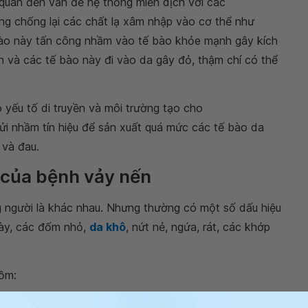
 quan đến vấn đề hệ thống miễn dịch với các
ng chống lại các chất lạ xâm nhập vào cơ thể như
ế bào này tấn công nhầm vào tế bào khỏe mạnh gây kích
 và các tế bào này đi vào da gây đỏ, thậm chí có thể
 yếu tố di truyền và môi trường tạo cho
gửi nhầm tín hiệu để sản xuất quá mức các tế bào da
 và đau.
g của bệnh vảy nến
g người là khác nhau. Nhưng thường có một số dấu hiệu
ày, các đốm nhỏ,
da khô
, nứt nẻ, ngứa, rát, các khớp
ồm: