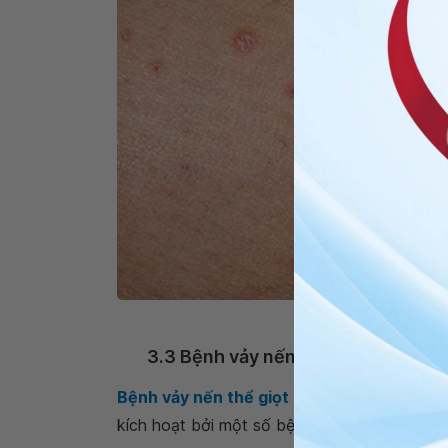
Hình ảnh bệnh n
3.3 Bệnh vảy nến thể giọt
Bệnh vảy nến thể giọt
chủ yếu ảnh hưởng đế
kích hoạt bởi một số bệnh nhiễm trùng do 