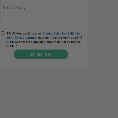
Tôi đã đọc và đồng ý với
Chính sách bảo vệ dữ liệu
cá nhân của Vinmec
và chấp thuận để Vinmec xử lý
DLCN của tôi theo quy định của pháp luật về bảo vệ
DLCN.
*
Gửi thông tin