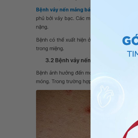
Bệnh vảy nến mảng bám
thường gây ra các
phủ bởi vảy bạc. Các mảng bám có thể bị n
nặng.
Bệnh có thể xuất hiện ở bất kỳ vị trí nào 
trong miệng.
3.2 Bệnh vảy nến móng tay
Bệnh ảnh hưởng đến móng tay và móng chân
móng. Trong trường hợp nghiêm trọng hơn th