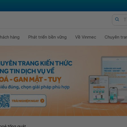
hách hàng
Phát triển bền vững
Về Vinmec
Chuyên tra
hoẻ tổng quát