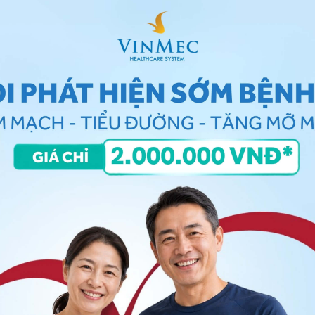
 tổn thương làm do da khô, nổi đỏ (mảng) được bao
gứa hoặc đau tuỳ theo mức độ tăng dần từ nhẹ đến
trên cơ thể bao gồm cả bộ phận sinh dục, mô mềm bên
. Móng tay bị vảy nến có thể bị bong móng hoặc trét
ì có thể là vỡ móng.