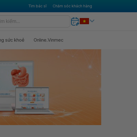
Tìm bác sĩ
Chăm sóc khách hàng
ng sức khoẻ
Online.Vinmec