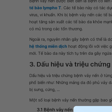
Bệnh vảy nến được biết đến là bệnh có liên
tế bào lympho T
. Các tế bào này có tác dụ
virus, vi khuẩn. Khi bị bệnh vảy nến các t
hoạt tăng sản xuất các tế bào da khỏe mạnh
có mủ trong các tổn thương.
Ngoài ra, nguyên nhân gây bệnh có thể là do
hệ thống miễn dịch
hoạt động lỗi với việc 
mới. Tế bào da này tích tụ trên da gây ngứa
3. Dấu hiệu và triệu chứn
Dấu hiệu và triệu chứng bệnh vảy nến ở từn
phổ biến như: Những mảng da đỏ phủ vảy d
bị sưng, cứng, ...
Một số loại bệnh vảy nến thường gặp bao g
3.1 Bệnh vảy nến mảng bám