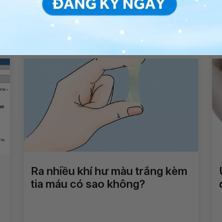
Sảy thai tự nhiên ra máu trong
bao lâu?
Xem thêm
Ra nhiều khí hư màu trắng kèm
tia máu có sao không?