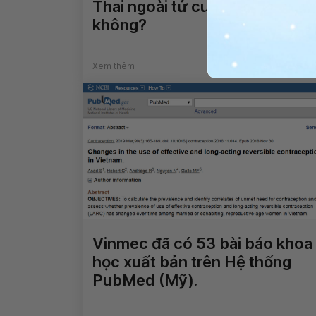
Thai ngoài tử cung có sao
không?
Xem thêm
Vinmec đã có 53 bài báo khoa
học xuất bản trên Hệ thống
PubMed (Mỹ).