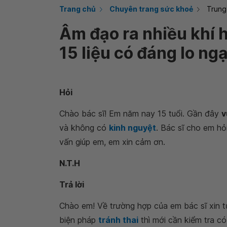
Trang chủ
Chuyên trang sức khoẻ
Trung
Âm đạo ra nhiều khí 
15 liệu có đáng lo ngạ
Hỏi
Chào bác sĩ! Em năm nay 15 tuổi. Gần đây
v
và không có
kinh nguyệt
. Bác sĩ cho em hỏ
vấn giúp em, em xin cảm ơn.
N.T.H
Trả lời
Chào em! Về trường hợp của em bác sĩ xin 
biện pháp
tránh thai
thì mới cần kiểm tra c