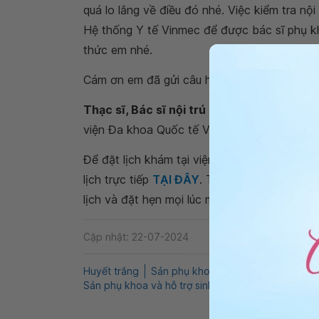
quá lo lắng về điều đó nhé. Việc kiểm tra n
Hệ thống Y tế Vinmec để được bác sĩ phụ kh
thức em nhé.
Cám ơn em đã gửi câu hỏi đến
Hệ thống Y 
Thạc sĩ, Bác sĩ nội trú Nguyễn Thành Vinh
viện Đa khoa Quốc tế Vinmec Hạ Long
Để đặt lịch khám tại viện, Quý khách vui lò
lịch trực tiếp
TẠI ĐÂY
. Tải và đặt lịch khám
lịch và đặt hẹn mọi lúc mọi nơi ngay trên ứn
Cập nhật: 22-07-2024
Huyết trắng
Sản phụ khoa
Khí hư màu trắng
Sản phụ khoa và hỗ trợ sinh sản
Khí hư