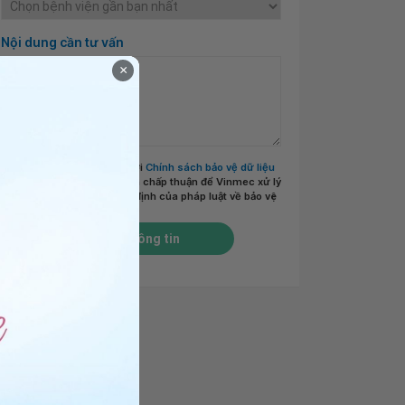
Nội dung cần tư vấn
×
Tôi đã đọc và đồng ý với
Chính sách bảo vệ dữ liệu
cá nhân của Vinmec
và chấp thuận để Vinmec xử lý
DLCN của tôi theo quy định của pháp luật về bảo vệ
DLCN.
*
Gửi thông tin