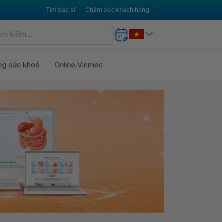
Tìm bác sĩ
Chăm sóc khách hàng
ng sức khoẻ
Online.Vinmec