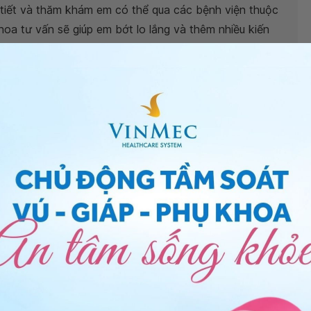
ội tiết và thăm khám em có thể qua các bệnh viện thuộc
oa tư vấn sẽ giúp em bớt lo lắng và thêm nhiều kiến
Tế Vinmec
.
 -
Bác sĩ Sản phụ khoa - Khoa sản phụ khoa - Bệnh
ng bấm số
HOTLINE
, đặt mua
GÓI DỊCH VỤ
hoặc đặt
 tự động trên ứng dụng My Vinmec để quản lý, theo dõi
g dụng.
Chia sẻ
Âm đạo ra dịch
Dịch trắng
QnA