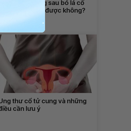
Bị di lệch xương sau bó lá cố
định có thể mổ được không?
Xem thêm
Ung thư cổ tử cung và những
điều cần lưu ý