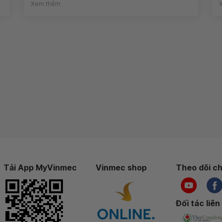
Xem thêm
Tải App MyVinmec
Vinmec shop
Theo dõi ch
Đối tác liên