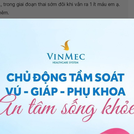
.., trong giai đoạn thai sớm đôi khi vẫn ra 1 ít máu em ạ.
hêm.
au bụng nhiều hay ra huyết dỏ tươi em nên tái khám
ản phụ khoa - Khoa Sản phụ khoa - Bệnh viện Đa khoa
ng bấm số
HOTLINE
, đặt mua
GÓI DỊCH VỤ
hoặc đặt
 tự động trên ứng dụng My Vinmec để quản lý, theo dõi
g dụng.
Chia sẻ
A
Thử thai
Que thử thai
Xét nghiệm beta hCG