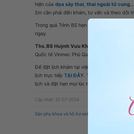
hiện của
dọa sảy thai
,
thai ngoài tử cung
..
Em cần phải đến khám, tư vấn và theo dõi t
Trong quá Trình BS hẹn thử Beta-hCG, nếu đ
ngay.
Ths. BS Huỳnh Vưu Khánh Linh
- Bác sĩ S
Quốc tế Vinmec Phú Quốc
Để đặt lịch khám tại viện, Quý khách vui lò
lịch trực tiếp
TẠI ĐÂY
. Tải và đặt lịch khám
lịch và đặt hẹn mọi lúc mọi nơi ngay trên ứn
Cập nhật: 22-07-2024
Sản phụ khoa và hỗ trợ sinh sản
Mang thai
Qn