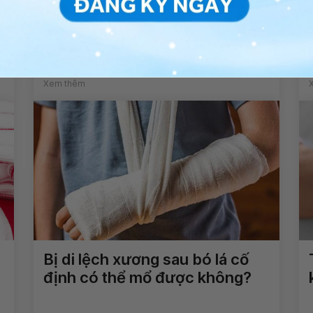
Xét nghiệm beta HCG kết quả
53,09 có thai không?
Xem thêm
Bị di lệch xương sau bó lá cố
định có thể mổ được không?