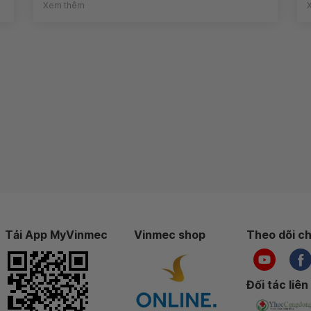
Xem thêm
Tải App MyVinmec
Vinmec shop
Theo dõi ch
Đối tác liên