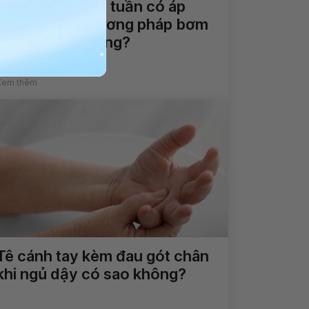
Trẻ sinh non 29 tuần có áp
dụng được phương pháp bơm
Surfactant không?
Xem thêm
Tê cánh tay kèm đau gót chân
khi ngủ dậy có sao không?