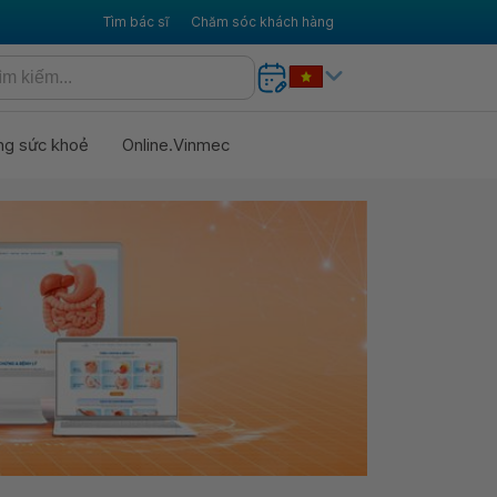
Tìm bác sĩ
Chăm sóc khách hàng
ng sức khoẻ
Online.Vinmec