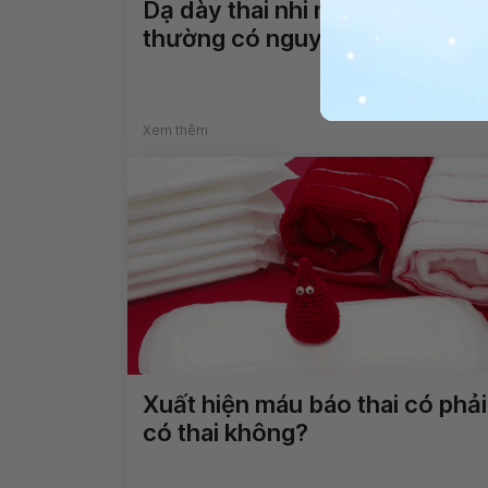
Dạ dày thai nhi nhỏ hơn bình
thường có nguy hiểm không?
Xem thêm
Xuất hiện máu báo thai có phải
có thai không?