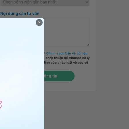
Nội dung cần tư vấn
×
Tôi đã đọc và đồng ý với
Chính sách bảo vệ dữ liệu
cá nhân của Vinmec
và chấp thuận để Vinmec xử lý
DLCN của tôi theo quy định của pháp luật về bảo vệ
DLCN.
*
Gửi thông tin