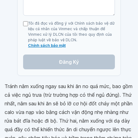
Tôi đã đọc và đồng ý với Chính sách bảo vệ dữ
liệu cá nhân của Vinmec và chấp thuận để
Vinmec xử lý DLCN của tôi theo quy định của
pháp luật về bảo vệ DLCN.
Chính sách bảo mật
Đăng Ký
Tránh nằm xuống ngay sau khi ăn no quá mức, bao gồm
cả việc ngủ trưa (trừ trường hợp có thể ngủ đứng). Thứ
nhất, nằm sau khi ăn sẽ bỏ lỡ cơ hội đốt cháy một phần
calo vừa nạp vào bằng cách vận động nhẹ nhàng như
rửa bát đĩa hoặc đi bộ. Thứ hai, nằm xuống với dạ dày
quá đầy có thể khiến thức ăn di chuyển ngược lên thực
quản, gây chậm tiêu hóa và trầm trọng thêm chứng trào