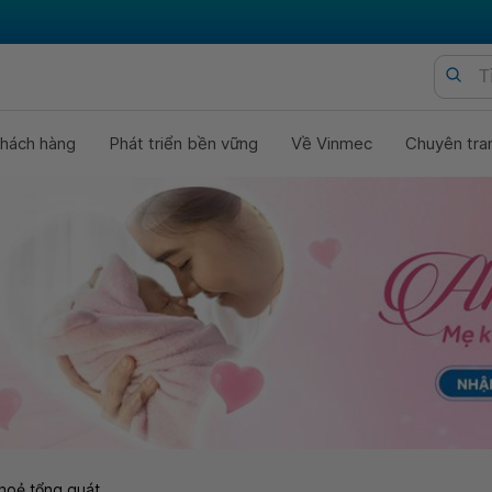
hách hàng
Phát triển bền vững
Về Vinmec
Chuyên tra
hoẻ tổng quát