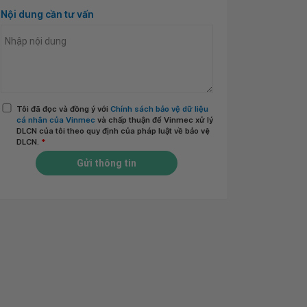
Nội dung cần tư vấn
Tôi đã đọc và đồng ý với
Chính sách bảo vệ dữ liệu
cá nhân của Vinmec
và chấp thuận để Vinmec xử lý
DLCN của tôi theo quy định của pháp luật về bảo vệ
DLCN.
*
Gửi thông tin