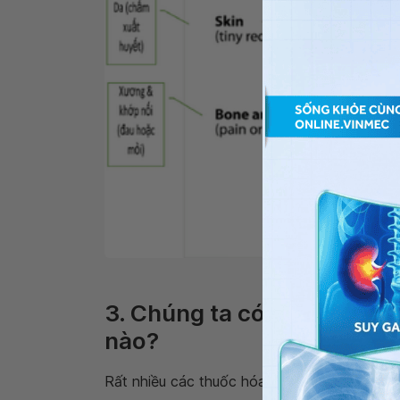
Một số triệu ch
3. Chúng ta có thể điều tr
nào?
Rất nhiều các thuốc hóa chất có hiệu quả chốn