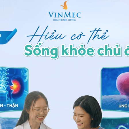
ứng của bạch cầu cấp dòng tủy
ị bạch cầu cấp dòng tủy như thế
g lại AML. Mục tiêu của điều trị là tiêu diệt các tế