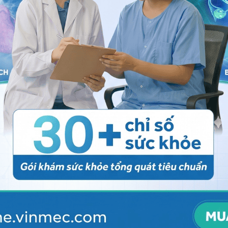
ào tủy xương lành còn lại.
ương bất thường rất thay đổi, điều này ảnh hưởng đến
 trị của bạn có thể phải điều chỉnh dựa vào phân tích
ung những thay đổi di truyền này không được cho là do
 cờ.
đặc hiệu của AML. Ví dụ, những người bị một thể AML
ào
”, có thể được điều trị bằng các thuốc khác. Việc
 các bệnh lý đang có đi kèm khác.
h 2 pha:
tấn công tạo sự thoái lui
và
điều trị sau
g bạch cầu cấp dòng tủy
ng tạo sự thoái lui
hoặc điều trị tấn công. Điều trị tấn
 với mục tiêu làm giảm số lượng tế bào bạch cầu bệnh
o đó giúp hồi phục việc sản sinh ra các tế bào máu