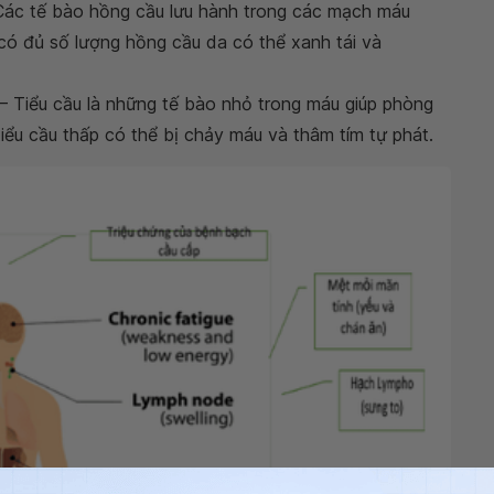
Các tế bào hồng cầu lưu hành trong các mạch máu
ó đủ số lượng hồng cầu da có thể xanh tái và
 – Tiểu cầu là những tế bào nhỏ trong máu giúp phòng
ểu cầu thấp có thể bị chảy máu và thâm tím tự phát.