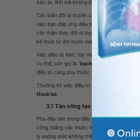
bào ác tính mà không là tổn thương các tế b
Các biến đổi di truyền của các tế bào tủy x
việc bạn đáp ứng điều trị thế nào. Việc điều
cẩn thận thay đổi di truyền của bạn. Nói ch
kế thừa từ đời trước mà là do phát triển tình
Việc điều trị AML tùy thuộc vào phân nhóm 
cụ thể, còn gọi là “
bạch cầu cấp tiền tủy b
điều trị cũng phụ thuộc vào tuổi của bạn và
Thường thì việc điều trị AML được chia thàn
thoái lui.
3.1 Tấn công tạo sự thoái lui tron
Pha đầu tiên trong điều trị được gọi là
tấn cô
công (bằng các thuốc hóa chất) được đưa ra
lý xuống mức không thể phát hiện được và d