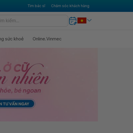
Tìm bác sĩ
Chăm sóc khách hàng
ng sức khoẻ
Online.Vinmec