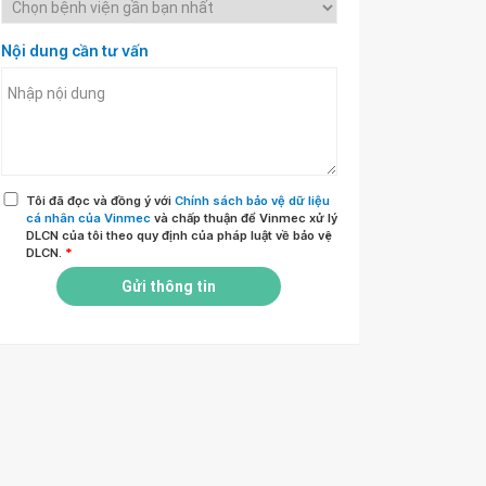
Nội dung cần tư vấn
Tôi đã đọc và đồng ý với
Chính sách bảo vệ dữ liệu
cá nhân của Vinmec
và chấp thuận để Vinmec xử lý
DLCN của tôi theo quy định của pháp luật về bảo vệ
DLCN.
*
Gửi thông tin