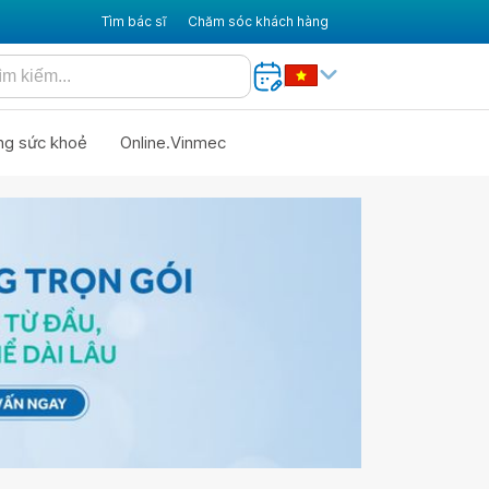
Tìm bác sĩ
Chăm sóc khách hàng
ng sức khoẻ
Online.Vinmec