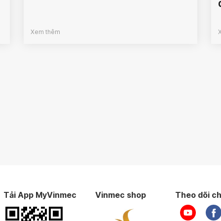
Xem thêm
Tải App MyVinmec
Vinmec shop
Theo dõi ch