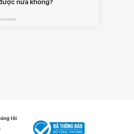
được nữa không?
Xem thêm
úng tôi