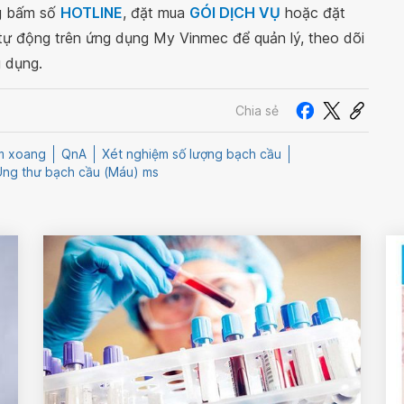
ng bấm số
HOTLINE
, đặt mua
GÓI DỊCH VỤ
hoặc đặt
 tự động trên ứng dụng My Vinmec để quản lý, theo dõi
g dụng.
Chia sẻ
êm xoang
QnA
Xét nghiệm số lượng bạch cầu
Ung thư bạch cầu (Máu) ms