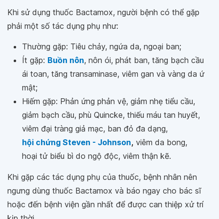
Khi sử dụng thuốc Bactamox, người bệnh có thể gặp
phải một số tác dụng phụ như:
Thường gặp: Tiêu chảy, ngứa da, ngoại ban;
Ít gặp:
Buồn nôn
, nôn ói, phát ban, tăng bạch cầu
ái toan, tăng transaminase, viêm gan và vàng da ứ
mật;
Hiếm gặp: Phản ứng phản vệ, giảm nhẹ tiểu cầu,
giảm bạch cầu, phù Quincke, thiếu máu tan huyết,
viêm đại tràng giả mạc, ban đỏ đa dạng,
hội chứng Steven - Johnson
,
viêm da bong,
hoại tử biểu bì do ngộ độc, viêm thận kẽ.
Khi gặp các tác dụng phụ của thuốc, bệnh nhân nên
ngưng dùng thuốc Bactamox và báo ngay cho bác sĩ
hoặc đến bệnh viện gần nhất để được can thiệp xử trí
kịp thời.