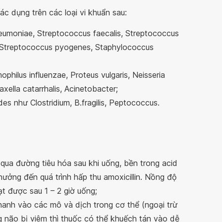
ác dụng trên các loại vi khuẩn sau:
umoniae, Streptococcus faecalis, Streptococcus
, Streptococcus pyogenes, Staphylococcus
philus influenzae, Proteus vulgaris, Neisseria
xella catarrhalis, Acinetobacter;
es như Clostridium, B.fragilis, Peptococcus.
t qua đường tiêu hóa sau khi uống, bền trong acid
ưởng đến quá trình hấp thu amoxicillin. Nồng độ
ạt được sau 1 – 2 giờ uống;
nhanh vào các mô và dịch trong cơ thể (ngoại trừ
 não bị viêm thì thuốc có thể khuếch tán vào dễ