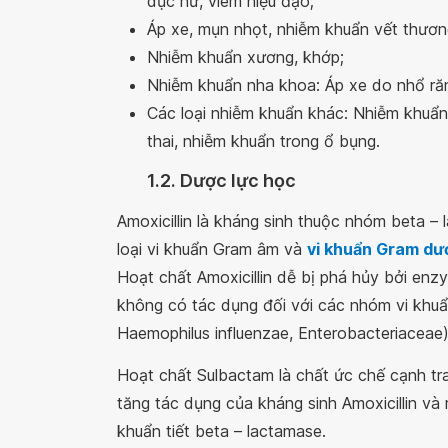
dục nữ, viêm niệu đạo;
Áp xe, mụn nhọt, nhiễm khuẩn vết thươn
Nhiễm khuẩn xương, khớp;
Nhiễm khuẩn nha khoa: Áp xe do nhổ ră
Các loại nhiễm khuẩn khác: Nhiễm khuẩn
thai, nhiễm khuẩn trong ổ bụng.
1.2. Dược lực học
Amoxicillin là kháng sinh thuộc nhóm beta –
loại vi khuẩn Gram âm và
vi khuẩn Gram dư
Hoạt chất Amoxicillin dễ bị phá hủy bởi enzy
không có tác dụng đối với các nhóm vi khuẩn
Haemophilus influenzae, Enterobacteriaceae)
Hoạt chất Sulbactam là chất ức chế cạnh tra
tăng tác dụng của kháng sinh Amoxicillin v
khuẩn tiết beta – lactamase.