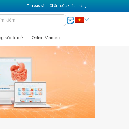
Tìm bác sĩ
Chăm sóc khách hàng
ng sức khoẻ
Online.Vinmec