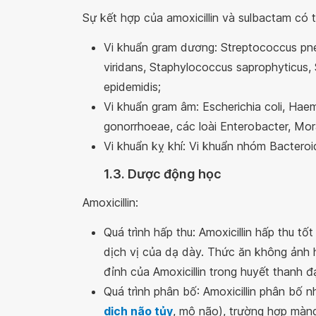
Sự kết hợp của amoxicillin và sulbactam có t
Vi khuẩn gram dương: Streptococcus pne
viridans, Staphylococcus saprophyticus
epidemidis;
Vi khuẩn gram âm: Escherichia coli, Haemo
gonorrhoeae, các loài Enterobacter, Mora
Vi khuẩn kỵ khí: Vi khuẩn nhóm Bacteroid
1.3. Dược động học
Amoxicillin:
Quá trình hấp thu: Amoxicillin hấp thu tố
dịch vị của dạ dày. Thức ăn không ảnh h
đỉnh của Amoxicillin trong huyết thanh đ
Quá trình phân bố: Amoxicillin phân bố 
dịch não tủy
, mô não), trường hợp màng