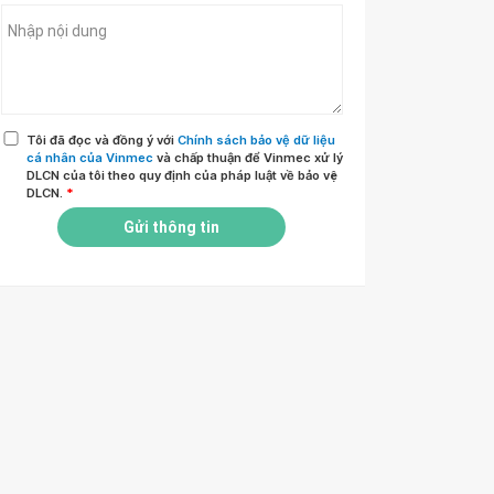
Tôi đã đọc và đồng ý với
Chính sách bảo vệ dữ liệu
cá nhân của Vinmec
và chấp thuận để Vinmec xử lý
DLCN của tôi theo quy định của pháp luật về bảo vệ
DLCN.
*
Gửi thông tin