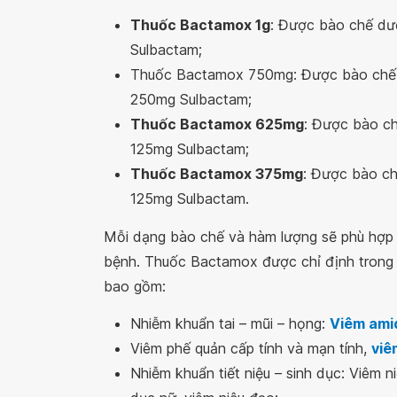
Thuốc Bactamox 1g
: Được bào chế dư
Sulbactam;
Thuốc Bactamox 750mg: Được bào chế d
250mg Sulbactam;
Thuốc Bactamox 625mg
: Được bào ch
125mg Sulbactam;
Thuốc Bactamox 375mg
: Được bào ch
125mg Sulbactam.
Mỗi dạng bào chế và hàm lượng sẽ phù hợp v
bệnh. Thuốc Bactamox được chỉ định trong đ
bao gồm:
Nhiễm khuẩn tai – mũi – họng:
Viêm ami
Viêm phế quản cấp tính và mạn tính,
viê
Nhiễm khuẩn tiết niệu – sinh dục: Viêm n