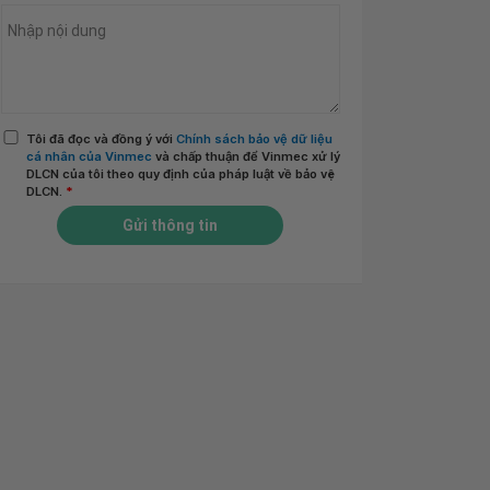
Tôi đã đọc và đồng ý với
Chính sách bảo vệ dữ liệu
cá nhân của Vinmec
và chấp thuận để Vinmec xử lý
DLCN của tôi theo quy định của pháp luật về bảo vệ
DLCN.
*
Gửi thông tin