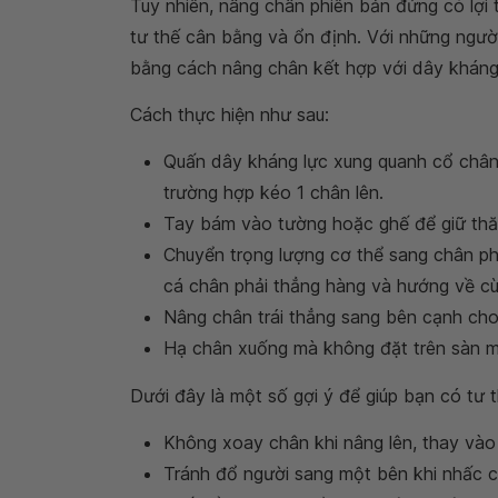
Tuy nhiên, nâng chân phiên bản đứng có lợi
tư thế cân bằng và ổn định. Với những ngư
bằng cách nâng chân kết hợp với dây kháng
Cách thực hiện như sau:
Quấn dây kháng lực xung quanh cổ chân.
trường hợp kéo 1 chân lên.
Tay bám vào tường hoặc ghế để giữ thă
Chuyển trọng lượng cơ thể sang chân ph
cá chân phải thẳng hàng và hướng về cù
Nâng chân trái thẳng sang bên cạnh cho
Hạ chân xuống mà không đặt trên sàn mà 
Dưới đây là một số gợi ý để giúp bạn có tư 
Không xoay chân khi nâng lên, thay vào 
Tránh đổ người sang một bên khi nhấc c