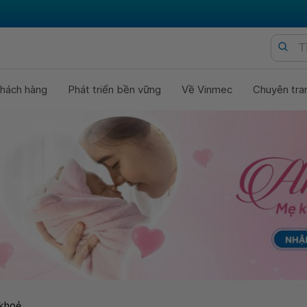
hách hàng
Phát triển bền vững
Về Vinmec
Chuyên tra
khoẻ