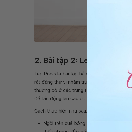
Độ
2. Bài tập 2: Leg Press on 
Leg Press
là bài tập bắp đùi và bắp chân vô
rất đáng thử vì nhắm trực tiếp vào
cơ mông
thường có ở các trung tâm thể hình, nhưng d
để tác động lên các cơ.
Cách thực hiện như sau:
Ngồi trên quả bóng và từ từ lăn bóng xu
thế nghiêng, đầu gối cong.