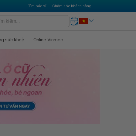
Tìm bác sĩ
Chăm sóc khách hàng
ng sức khoẻ
Online.Vinmec