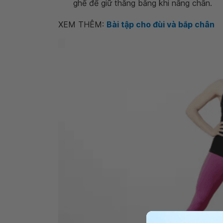
ghế để giữ thăng bằng khi nâng chân.
XEM THÊM:
Bài tập cho đùi và bắp chân