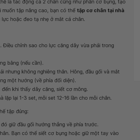
 thế là tác động cả 2 chân cũng như phần cơ bụng, tạo
ời muốn tập nâng cao, bạn có thể
tập cơ chân tại nhà
 lực hoặc đeo tạ nhẹ ở mắt cá chân.
 Điều chỉnh sao cho lực căng dây vừa phải trong
ng bằng (nếu cần).
ải nhưng không nghiêng thân. Hông, đầu gối và mắt
ng một hướng (về phía đối diện).
 đến khi thấy dây căng, siết cơ mông.
lặp lại 1-3 set, mỗi set 12-16 lần cho mỗi chân.
thế tập đúng:
đó giữ đầu gối hướng thẳng về phía trước.
hân. Bạn có thể siết cơ bụng hoặc giữ một tay vào