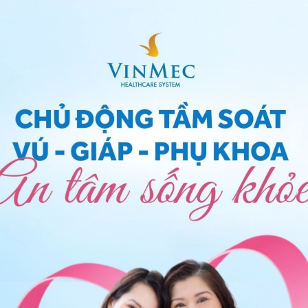
ng tác Leg Lifts
an Exercise Ball
 cùng hiệu quả. Nó cũng là
bài tập chân mông tại nhà
, hông và đùi. Động tác này bắt chước máy đạp đùi
ễ hơn vì người tập dùng chính trọng lượng cơ thể mình
ống, hạ chân về phía trước cho đến khi bạn ngồi ở tư