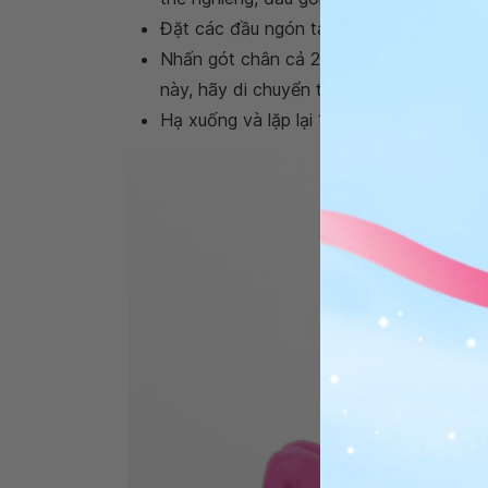
Đặt các đầu ngón tay trên sàn hoặc bám
Nhấn gót chân cả 2 bên để đẩy người (và
này, hãy di chuyển từ từ và siết các cơ 
Hạ xuống và lặp lại 1-3 set, mỗi set 12-16