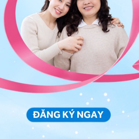
 vào tường để giữ thăng bằng (nếu cần).
 bóng) trở về tư thế thẳng đầu gối. Trong quá trình
của hông và đùi.
 lần.