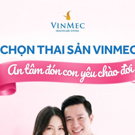
tuần để xem xét tác động của việc uống sữa không béo
hiên cứu cho thấy phụ nữ uống sữa có mức tăng cơ
ỉ dùng carbohydrate có hàm lượng dinh dưỡng tương
cũng giảm béo tốt hơn.Một nghiên cứu khác được thực
và thừa cân. Họ được chia thành 3 nhóm, tiêu thụ các
i, những phụ nữ này được yêu cầu
tập aerobic
hằng
ụ protein và sữa cao cho hiệu quả tốt hơn về việc tăng
hất béo nội tạng.
ới sữa đậu nành
thanh niên khỏe mạnh, tập luyện 5 ngày/tuần. Những
ng béo,
sữa đậu nành
không béo hoặc carbohydrate
g cơ bắp
nhiều hơn, mật độ xương lớn hơn và giảm