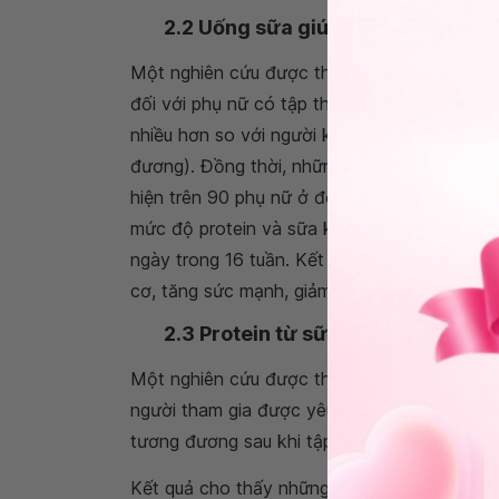
2.2 Uống sữa giúp giảm béo
Một nghiên cứu được thực hiện kéo dài 12 
đối với phụ nữ có tập thể thao. Kết quả ng
nhiều hơn so với người không uống sữa (ch
đương). Đồng thời, những phụ nữ uống sữa 
hiện trên 90 phụ nữ ở độ tuổi
tiền mãn kinh
mức độ protein và sữa khác nhau. Đồng thờ
ngày trong 16 tuần. Kết quả cho thấy tiêu th
cơ, tăng sức mạnh, giảm tổng lượng mỡ và c
2.3 Protein từ sữa bò tốt hơn so v
Một nghiên cứu được thực hiện trên 56 nam 
người tham gia được yêu cầu uống sữa khô
tương đương sau khi tập luyện.
Kết quả cho thấy những người uống
sữa tăn