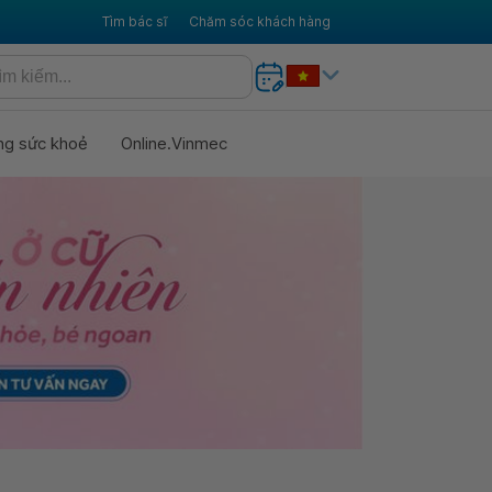
Tìm bác sĩ
Chăm sóc khách hàng
ng sức khoẻ
Online.Vinmec