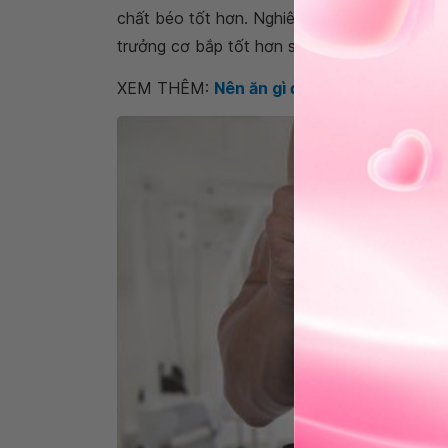
chất béo tốt hơn. Nghiên cứu cũng cho thấy 
trưởng cơ bắp tốt hơn so với sữa đậu nành
XEM THÊM:
Nên ăn gì để tăng cơ bắp?