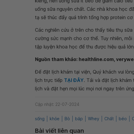
kiêng, nên uống sữa ít béo để giảm calo tiê
uống sữa nguyên chất. Các nhà khoa học đã 
tạ sẽ thúc đẩy quá trình tổng hợp protein cơ 
Các nghiên cứu ở trên cho thấy tiêu thụ sữa 
cường sức mạnh cho cơ thể. Tuy nhiên, mỗi
tập luyện khoa học để thu được hiệu quả lớn
Nguồn tham khảo: healthline.com, verywe
Để đặt lịch khám tại viện, Quý khách vui lò
lịch trực tiếp
TẠI ĐÂY
. Tải và đặt lịch khám
lịch và đặt hẹn mọi lúc mọi nơi ngay trên ứn
Cập nhật: 22-07-2024
sống
khỏe
Bò
bắp
Whey
Chất
béo
Bài viết liên quan