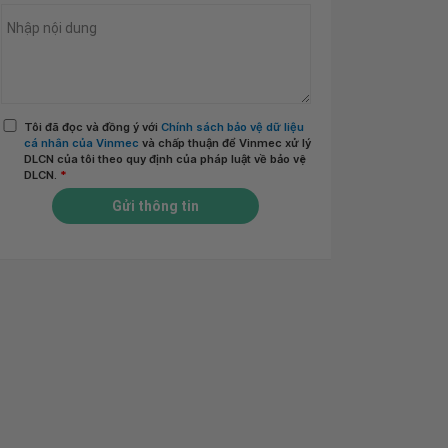
Tôi đã đọc và đồng ý với
Chính sách bảo vệ dữ liệu
cá nhân của Vinmec
và chấp thuận để Vinmec xử lý
DLCN của tôi theo quy định của pháp luật về bảo vệ
DLCN.
*
Gửi thông tin