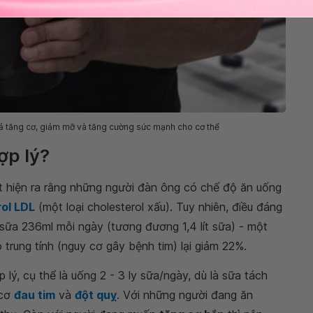
quả tăng cơ, giảm mỡ và tăng cường sức mạnh cho cơ thể
ợp lý?
 hiện ra rằng những người đàn ông có chế độ ăn uống
ol LDL
(một loại cholesterol xấu). Tuy nhiên, điều đáng
sữa 236ml mỗi ngày (tương đương 1,4 lít sữa) - một
trung tính (nguy cơ gây bệnh tim) lại giảm 22%.
lý, cụ thể là uống 2 - 3 ly sữa/ngày, dù là sữa tách
 cơ
đau tim
và
đột quỵ
. Với những người đang ăn