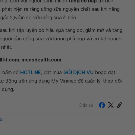
u thụ. Còn với người đang muốn
tăng cơ bắp
thì nên
phát hiện ra rằng uống sữa nguyên chất sau khi nâng
gấp 2,8 lần so với uống sữa ít béo.
sau khi tập luyện có hiệu quả tăng cơ, giảm mỡ và tăng
 người cần uống sữa với lượng phù hợp và có kế hoạch
 nhất.
llfit.com, menshealth.com
ng bấm số
HOTLINE
, đặt mua
GÓI DỊCH VỤ
hoặc đặt
 tự động trên ứng dụng My Vinmec để quản lý, theo dõi
g dụng.
Chia sẻ
Cơ