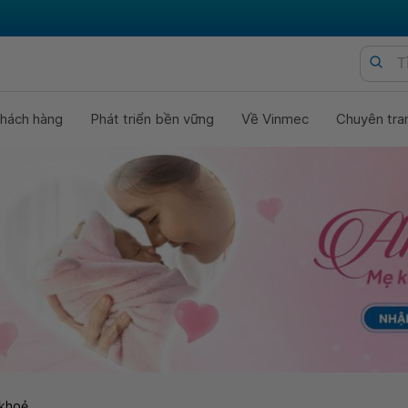
hách hàng
Phát triển bền vững
Về Vinmec
Chuyên tra
khoẻ