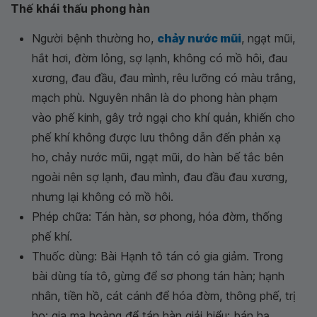
Thế khái thấu phong hàn
Người bệnh thường ho,
chảy nước mũi
, ngạt mũi,
hắt hơi, đờm lỏng, sợ lạnh, không có mồ hôi, đau
xương, đau đầu, đau mình, rêu lưỡng có màu trắng,
mạch phù. Nguyên nhân là do phong hàn phạm
vào phế kinh, gây trở ngại cho khí quản, khiến cho
phế khí không được lưu thông dẫn đến phản xạ
ho, chảy nước mũi, ngạt mũi, do hàn bế tắc bên
ngoài nên sợ lạnh, đau mình, đau đầu đau xương,
nhưng lại không có mồ hôi.
Phép chữa: Tán hàn, sơ phong, hóa đờm, thống
phế khí.
Thuốc dùng: Bài Hạnh tô tán có gia giảm. Trong
bài dùng tía tô, gừng để sơ phong tán hàn; hạnh
nhân, tiền hồ, cát cánh để hóa đờm, thông phế, trị
ho; gia ma hoàng để tán hàn giải biểu; bán hạ,