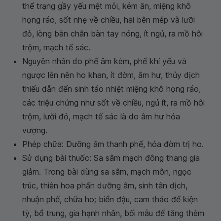
thể trạng gầy yếu mệt mỏi, kém ăn, miệng khô
họng ráo, sốt nhẹ về chiều, hai bên mép và lưỡi
đỏ, lòng bàn chân bàn tay nóng, ít ngủ, ra mồ hôi
trộm, mạch tế sác.
Nguyên nhân do phế âm kém, phế khí yếu và
ngược lên nên ho khan, ít đờm, âm hư, thủy dịch
thiếu dẫn đến sinh táo nhiệt miệng khô họng ráo,
các triệu chứng như sốt về chiều, ngủ ít, ra mồ hôi
trộm, lưỡi đỏ, mạch tế sác là do âm hư hỏa
vượng.
Phép chữa: Dưỡng âm thanh phế, hóa đờm trị ho.
Sử dụng bài thuốc: Sa sâm mạch đông thang gia
giảm. Trong bài dùng sa sâm, mạch môn, ngọc
trúc, thiên hoa phấn dưỡng âm, sinh tân dịch,
nhuận phế, chữa ho; biển đậu, cam thảo để kiện
tỳ, bổ trung, gia hạnh nhân, bối mẫu để tăng thêm