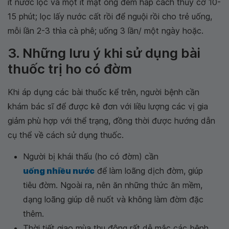
ít nước lọc và một ít mật ong đem hấp cách thủy cỡ 10-
15 phút; lọc lấy nước cất rồi để nguội rồi cho trẻ uống,
mỗi lần 2-3 thìa cà phê; uống 3 lần/ một ngày hoặc.
3. Những lưu ý khi sử dụng bài
thuốc trị ho có đờm
Khi áp dụng các bài thuốc kể trên, người bệnh cần
khám bác sĩ để được kê đơn với liều lượng các vị gia
giảm phù hợp với thể trạng, đồng thời được hướng dẫn
cụ thể về cách sử dụng thuốc.
Người bị khái thấu (ho có đờm) cần
uống nhiều nước
để làm loãng dịch đờm, giúp
tiêu đờm. Ngoài ra, nên ăn những thức ăn mềm,
dạng loãng giúp dễ nuốt và không làm đờm đặc
thêm.
Thời tiết giao mùa thu đông rất dễ mắc các bệnh