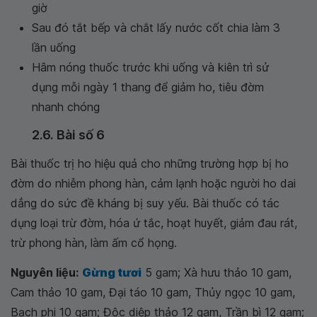
giờ
Sau đó tắt bếp và chắt lấy nước cốt chia làm 3
lần uống
Hâm nóng thuốc trước khi uống và kiên trì sử
dụng mỗi ngày 1 thang để giảm ho, tiêu đờm
nhanh chóng
2.6. Bài số 6
Bài thuốc trị ho hiệu quả cho những trường hợp bị ho
đờm do nhiễm phong hàn, cảm lạnh hoặc người ho dai
dẳng do sức đề kháng bị suy yếu. Bài thuốc có tác
dụng loại trừ đờm, hóa ứ tắc, hoạt huyết, giảm đau rát,
trừ phong hàn, làm ấm cổ họng.
Nguyên liệu:
Gừng tươi
5 gam; Xà hưu thảo 10 gam,
Cam thảo 10 gam, Đại táo 10 gam, Thủy ngọc 10 gam,
Bạch phi 10 gam; Độc diệp thảo 12 gam, Trần bì 12 gam;