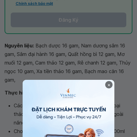
Chính sách bảo mật
Đăng Ký
Nguyên liệu:
Bạch dược 16 gam, Nam dương sâm 16
gam, Sâm đại hành 16 gam, Quất hồng bì 12 gam, Mơ
muối 12 gam, Cam thảo 12 gam, Rễ chanh 12 gam, Thủy
ngọc 10 gam, Xa tiền thảo 16 gam, Bạch mao căn 16
gam,
×
Thực hiện:
Các dược liệu đem rửa sạch, phơi khô. Các loại
thảo dược tươi cần sao khô trước và phơi ngoài
nắng.
Cho tất cả vào siêu thuốc đun lửa nhỏ với 400ml