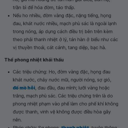
trần bì để hóa đờm, táo thấp.
Nếu ho nhiều, đờm vàng đặc, nặng tiếng, họng
đau, khát nước nhiều, mạch phù sác là ngoài lạnh
trong nóng, áp dụng cách điều trị bên trên kèm
theo phải thanh nhiệt ở lý, tán hàn ở biểu như các
vị thuyền thoái, cát cánh, tang diệp, bạc hà.
Thể phong nhiệt khái thấu
Các triệu chứng: Ho, đờm vàng đặc, họng đau
khát nước, chảy nước mũi, người nóng, sợ gió,
đổ mồ hôi
, đau đầu, đau mình; lưỡi vàng hoặc
trắng, mạch phù sác. Các triệu chứng trên là do
phong nhiệt phạm vào phế làm cho phế khí không
được thanh, vinh vệ không được điều hòa gây
nên.
Phép chữa: Sơ phong,
thanh nhiệt
, tuyên thông