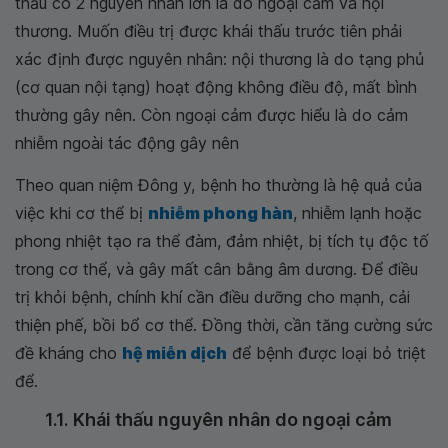
thấu có 2 nguyên nhân lớn là do ngoại cảm và nội
thương. Muốn điều trị được khái thấu trước tiên phải
xác định được nguyên nhân: nội thương là do tạng phủ
(cơ quan nội tạng) hoạt động không điều độ, mất bình
thường gây nên. Còn ngoại cảm được hiểu là do cảm
nhiễm ngoài tác động gây nên
Theo quan niệm Đông y, bệnh ho thường là hệ quả của
việc khi cơ thể bị
nhiễm phong hàn
, nhiễm lạnh hoặc
phong nhiệt tạo ra thể đàm, đảm nhiệt, bị tích tụ độc tố
trong cơ thể, và gây mất cân bằng âm dương. Để điều
trị khỏi bệnh, chính khí cần điều dưỡng cho mạnh, cải
thiện phế, bồi bổ cơ thể. Đồng thời, cần tăng cường sức
đề kháng cho
hệ miễn dịch
để bệnh được loại bỏ triệt
để.
1.1. Khái thấu nguyên nhân do ngoại cảm