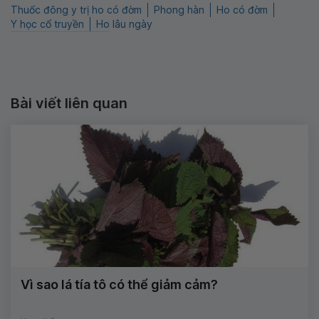
Thuốc đông y trị ho có đờm
Phong hàn
Ho có đờm
Y học cổ truyền
Ho lâu ngày
Bài viết liên quan
Vì sao lá tía tô có thể giảm cảm?