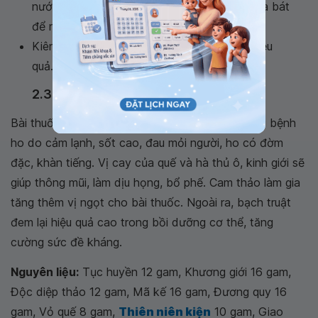
nước. Khi thuốc cô lại còn một nửa, thì rót ra bát
để nguội uống 2 lần 1 ngày.
Kiên trì sử dụng 1 đến 2 tuần để có được hiệu
quả.
2.3. Bài số 3
Bài thuốc trị ho đông y này đặc biệt phù hợp với bệnh
ho do cảm lạnh, sốt cao, đau mỏi người, ho có đờm
đặc, khàn tiếng. Vị cay của quế và hà thủ ô, kinh giới sẽ
giúp thông mũi, làm dịu họng, bổ phế. Cam thảo làm gia
tăng thêm vị ngọt cho bài thuốc. Ngoài ra, bạch truật
đem lại hiệu quả cao trong bồi dưỡng cơ thể, tăng
cường sức đề kháng.
Nguyên liệu:
Tục huyền 12 gam, Khương giới 16 gam,
Độc diệp thảo 12 gam, Mã kế 16 gam, Đương quy 16
gam, Vỏ quế 8 gam,
Thiên niên kiện
10 gam, Giao