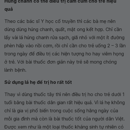
Húng chanh có thể điều trị cảm cúm cho trẻ hiệu
quả
Theo các bác sĩ Y học cổ truyền thì các bà mẹ nên
dùng dùng húng chanh, quất, mật ong kết hợp. Chỉ cần
lấy vài lá húng chanh rửa sạch, giã nhỏ với một ít đường
phèn hấp vào nồi cơm, rồi chỉ cần cho trẻ uống 2 – 3 lần
trong ngày để điều trị các hiện tượng ho hay viêm họng
ở trẻ. Với bài thuốc đơn giản này trẻ sẽ mong chóng
lành bệnh.
Sử dụng lá hẹ để trị ho rất tốt
Thay vì dùng thuốc tây thì nên điều trị ho cho trẻ dưới 1
tuổi bằng bài thuốc dân gian rất hiệu quả. Vì lá hẹ không
chỉ là gia vị phổ biến trong cuộc sống hằng ngày của
mỗi gia đình mà còn là bài thuốc tốt của người dân Việt.
Được xem như là một loại thuốc kháng sinh tự nhiên có