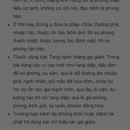
nên ho, ít đờm, miệng khô họng rát là phong nhiệt.
Nếu sợ lạnh, không có mồ hôi, đau mình là phong
hàn.
Ở thể này, Đông y đưa ra phép chữa: Dưỡng phế,
nhuận táo, thuộc ôn táo (khô ẩm) thì sơ phong
thanh nhiệt; thuộc lương táo (khô mát) thì sơ
phong tán hàn.
Thuốc dùng bài: Tang hạnh thang gia giảm. Trong
bài dùng các vị cay mát như tang diệp, đậu đen
để sơ phong, sa sâm, quả lê để dưỡng ẩm nhuận
phế; hạnh nhân, bối mẫu để hóa đờm, chữa ho.
Ho do ôn táo gia mạch môn, qua lâu, lỗ căn; do
lương táo thì bỏ tang diệp, quả lê gia phòng
phong, kinh giới, tự uyển, khoản đông hòa .
Trường hợp bệnh lâu không khỏi hoặc bệnh tái
phát thì dùng bài chỉ thấu tán gia giảm.