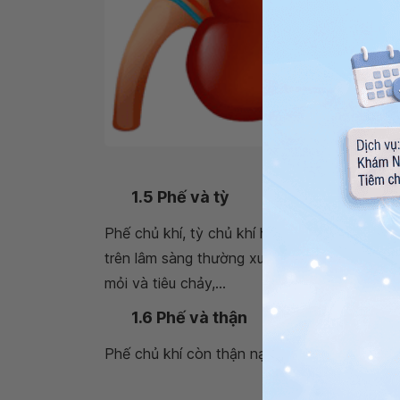
Thận phía dưới thuộc hành
1.5 Phế và tỳ
Phế chủ khí, tỳ chủ khí hậu thiên. Cả hai tạn
trên lâm sàng thường xuất hiện những triệu 
mỏi và tiêu chảy,...
1.6 Phế và thận
Phế chủ khí còn thận nạp khí, Thận hư không