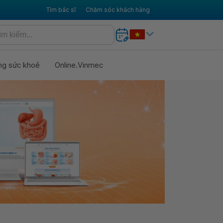
Tìm bác sĩ
Chăm sóc khách hàng
ng sức khoẻ
Online.Vinmec