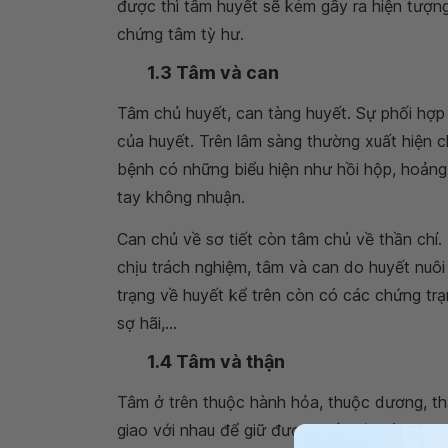
được thì tâm huyết sẽ kém gây ra hiện tượng
chứng tâm tỳ hư.
1.3 Tâm và can
Tâm chủ huyết, can tàng huyết. Sự phối hợp
của huyết. Trên lâm sàng thường xuất hiện 
bệnh có những biểu hiện như hồi hộp, hoảng
tay không nhuận.
Can chủ về sơ tiết còn tâm chủ về thần chí.
chịu trách nghiệm, tâm và can do huyết nuô
trạng về huyết kể trên còn có các chứng trạ
sợ hãi,...
1.4 Tâm và thận
Tâm ở trên thuộc hành hỏa, thuộc dương, th
giao với nhau để giữ được thế quân bình hay