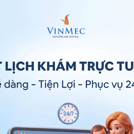
 không đầy đủ không chế ước được tâm hỏa sẽ dẫn tới
ng lưỡi lở loét,... Thường được gọi là chứng tâm thận