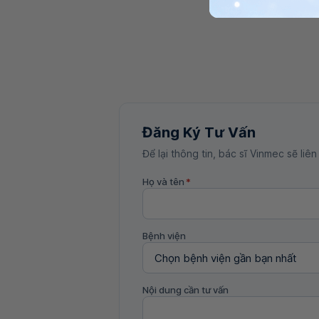
Đăng Ký Tư Vấn
Để lại thông tin, bác sĩ Vinmec sẽ liên
Họ và tên
*
Bệnh viện
Nội dung cần tư vấn