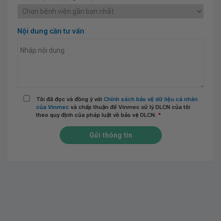
Nội dung cần tư vấn
Tôi đã đọc và đồng ý với
Chính sách bảo vệ dữ liệu cá nhân
của Vinmec
và chấp thuận để Vinmec xử lý DLCN của tôi
theo quy định của pháp luật về bảo vệ DLCN.
*
Gửi thông tin