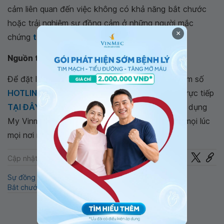
cảm liên quan đến việc không có khả năng bắt chước
hoặc trải nghiệm sự đồng cảm ở những người mắc
×
chứng
tự kỷ
.
Nguồn tham khảo: webmd.com
Để đặt lịch khám tại viện, Quý khách vui lòng bấm số
HOTLINE
, đặt mua
GÓI DỊCH VỤ
hoặc đặt lịch trực tiếp
TẠI ĐÂY
. Tải và đặt lịch khám tự động trên ứng dụng
My Vinmec để quản lý, theo dõi lịch và đặt hẹn mọi lúc
mọi nơi ngay trên ứng dụng.
Chia sẻ
Cập nhật: 22-07-2024
Sự đồng cảm
Não bộ
Sống khỏe
Cảm xúc
Bắt chước cảm xúc