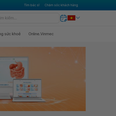
Tìm bác sĩ
Chăm sóc khách hàng
ng sức khoẻ
Online.Vinmec