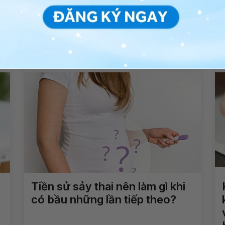
Sau khi sảy thai, quan hệ
?
không an toàn có khả năng thụ
thai không?
Xem thêm
Tiền sử sảy thai nên làm gì khi
có bầu những lần tiếp theo?