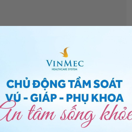
hai ngưng tiến triển. Trong siêu âm đó là tiêu chuẩn
ạt động của tim thai. Em nên trao đổi với bác sĩ để biết
ĩ kết luận thai ngưng tiến triển thì em không nên chờ
Bầu 8 tuần chưa thấy tim thai có nên đợi không?”
ùng một thai kỳ khỏe mạnh.
hị Lệ
- Bác sĩ Sản Phụ khoa - Khoa Sản Phụ Khoa -
g
ng bấm số
HOTLINE
, đặt mua
GÓI DỊCH VỤ
hoặc đặt
 tự động trên ứng dụng My Vinmec để quản lý, theo dõi
g dụng.