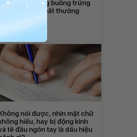
Siêu âm tử cung buồng trứng
xuất hiện màu bất thường
Xem thêm
Không nói được, nhìn mặt chữ
không hiểu, hay bị động kinh
và tê đầu ngón tay là dấu hiệu