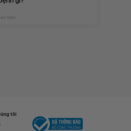
bệnh gì?
Xem thêm
úng tôi