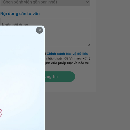
Nội dung cần tư vấn
×
Tôi đã đọc và đồng ý với
Chính sách bảo vệ dữ liệu
cá nhân của Vinmec
và chấp thuận để Vinmec xử lý
DLCN của tôi theo quy định của pháp luật về bảo vệ
DLCN.
*
Gửi thông tin