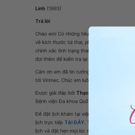
Linh
(1993)
Trả lời
Chào em! Có những tiêu chuẩn để chẩn đoán t
về kích thước túi thai, phôi thai cần thấy ho
chính xác tình trạng thai của mình. Nếu bác s
đợi thêm để kiểm tra lại nữa.
Cảm ơn em đã tin tưởng và chia sẻ câu hỏi “
tới Vinmec. Chúc em luôn có sức khỏe tốt c
Được giải đáp bởi
Thạc sĩ, Bác sĩ Nguyễn T
Bệnh viện Đa khoa Quốc tế Vinmec Đà Nẵn
Để đặt lịch khám tại viện, Quý khách vui lò
lịch trực tiếp
TẠI ĐÂY
. Tải và đặt lịch khám
lịch và đặt hẹn mọi lúc mọi nơi ngay trên ứn