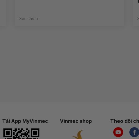
Xem thêm
Tải App MyVinmec
Vinmec shop
Theo dõi ch