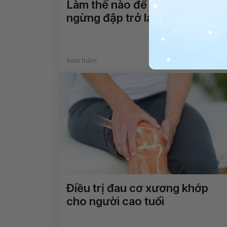
Làm thế nào để tim thai đã
ngừng đập trở lại bình thường
Xem thêm
Điều trị đau cơ xương khớp
cho người cao tuổi