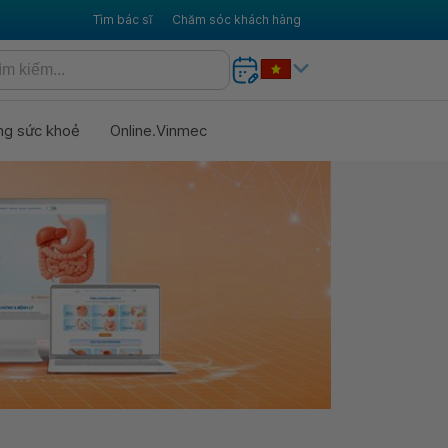
Tìm bác sĩ
Chăm sóc khách hàng
ng sức khoẻ
Online.Vinmec