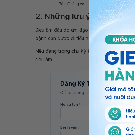
Bác sĩ cũng có thể chỉ định thực hiện siêu â
2. Những lưu ý khi siêu â
Siêu âm đầu dò âm đạo an toàn, không gây đ
bệnh cần được đi tiểu hết trước khi tiến hàn
Nếu đang trong chu kỳ kinh nguyệt, người b
siêu âm.
Đăng Ký Tư Vấn
Để lại thông tin, bác sĩ Vinmec sẽ liên
Họ và tên
*
Bệnh viện