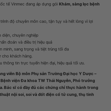
Quốc tế Vinmec đang áp dụng gói
Khám, sàng lọc bệnh
 trình độ chuyên môn cao, tận tụy và hết lòng vì lợi
 diện, chuyên nghiệp
chẩn đoán và điều trị hiệu quả
minh, sang trọng và tiệt trùng tối đa
ư cho khách hàng.
u thông tin trực tuyến hiện đại, hiệu quả tối ưu.
ảng viên Bộ môn Phụ sản Trường Đại học Y Dược –
a Bệnh viện Đa khoa TW Thái Nguyên, Phó trưởng
. Bác sĩ có đầy đủ các chứng chỉ thực hành trong
huật nội soi, soi và đốt điện cổ tử cung, thụ tinh