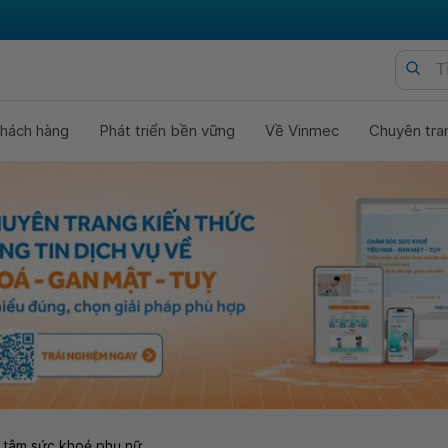
hách hàng
Phát triển bền vững
Về Vinmec
Chuyên tra
 tâm sức khoẻ phụ nữ