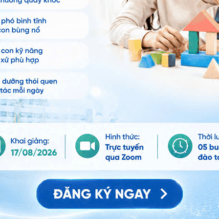
ảo vệ dữ liệu cá nhân của Vinmec và chấp thuận để
nh của pháp luật về bảo vệ DLCN.
Đăng Ký
dò siêu âm khoảng 3 hoặc 4 cm vào ống âm đạo
,
ác cơ quan bên trong, giúp xác định những bất thường