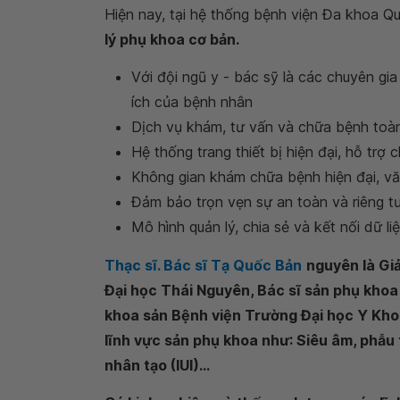
Hiện nay, tại hệ thống bệnh viện Đa khoa 
lý phụ khoa cơ bản
.
Với đội ngũ y - bác sỹ là các chuyên gia
ích của bệnh nhân
Dịch vụ khám, tư vấn và chữa bệnh toàn
Hệ thống trang thiết bị hiện đại, hỗ trợ 
Không gian khám chữa bệnh hiện đại, văn 
Đảm bảo trọn vẹn sự an toàn và riêng t
Mô hình quản lý, chia sẻ và kết nối dữ liệ
Thạc sĩ. Bác sĩ Tạ Quốc Bản
nguyên là Gi
Đại học Thái Nguyên, Bác sĩ sản phụ kho
khoa sản Bệnh viện Trường Đại học Y Khoa
lĩnh vực sản phụ khoa như: Siêu âm, phẫu t
nhân tạo (IUI)...