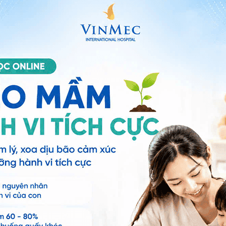
m đầu dò âm đạo trong thai kỳ để theo dõi nhịp tim thai nhi
m đầu dò âm đạo
au đớn tuy nhiên sẽ cảm thấy hơi khó chịu. Người
h siêu âm
ệnh cần loại bỏ tampon (nếu đang sử dụng) trước khi
 hệ tư vấn trong 24 giờ.
Số điện thoại
*