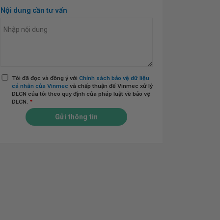
Nội dung cần tư vấn
Tôi đã đọc và đồng ý với
Chính sách bảo vệ dữ liệu
cá nhân của Vinmec
và chấp thuận để Vinmec xử lý
DLCN của tôi theo quy định của pháp luật về bảo vệ
DLCN.
*
Gửi thông tin