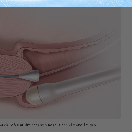
 một đầu dò siêu âm khoảng 2 hoặc 3 inch vào ống âm đạo