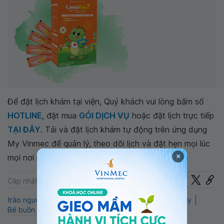
Để đặt lịch khám tại viện, Quý khách vui lòng bấm số
HOTLINE
, đặt mua
GÓI DỊCH VỤ
hoặc đặt lịch trực tiếp
TẠI ĐÂY
. Tải và đặt lịch khám tự động trên ứng dụng
My Vinmec để quản lý, theo dõi lịch và đặt hẹn mọi lúc
×
mọi nơi ngay trên ứng dụng.
Chia sẻ
Cập nhật: 22-07-2024
trào ngược dạ dày thực quản
LaminKid
Viêm dạ dày
Bé buồn nôn trước khi ăn
QnA
Tiêu hóa
Nhi