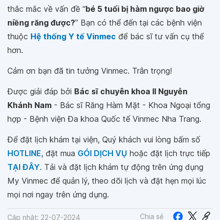
thắc mắc về vấn đề “
bé 5 tuổi bị hàm ngược bao giờ
niềng răng được?
” Bạn có thể đến tại các bệnh viện
thuộc
Hệ thống Y tế Vinmec
để bác sĩ tư vấn cụ thể
hơn.
Cảm ơn bạn đã tin tưởng Vinmec. Trân trọng!
Được giải đáp bởi
Bác sĩ chuyên khoa II Nguyễn
Khánh Nam
- Bác sĩ Răng Hàm Mặt - Khoa Ngoại tổng
hợp - Bệnh viện Đa khoa Quốc tế Vinmec Nha Trang.
Để đặt lịch khám tại viện, Quý khách vui lòng bấm số
HOTLINE
, đặt mua
GÓI DỊCH VỤ
hoặc đặt lịch trực tiếp
TẠI ĐÂY
. Tải và đặt lịch khám tự động trên ứng dụng
My Vinmec để quản lý, theo dõi lịch và đặt hẹn mọi lúc
mọi nơi ngay trên ứng dụng.
Chia sẻ
Cập nhật: 22-07-2024