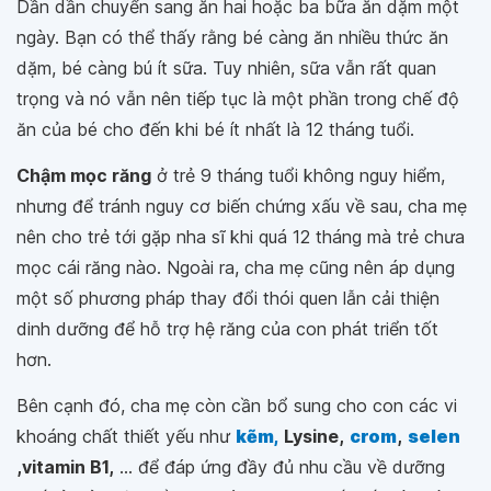
Dần dần chuyển sang ăn hai hoặc ba bữa ăn dặm một
ngày. Bạn có thể thấy rằng bé càng ăn nhiều thức ăn
dặm, bé càng bú ít sữa. Tuy nhiên, sữa vẫn rất quan
trọng và nó vẫn nên tiếp tục là một phần trong chế độ
ăn của bé cho đến khi bé ít nhất là 12 tháng tuổi.
Chậm mọc răng
ở trẻ 9 tháng tuổi không nguy hiểm,
nhưng để tránh nguy cơ biến chứng xấu về sau, cha mẹ
nên cho trẻ tới gặp nha sĩ khi quá 12 tháng mà trẻ chưa
mọc cái răng nào. Ngoài ra, cha mẹ cũng nên áp dụng
một số phương pháp thay đổi thói quen lẫn cải thiện
dinh dưỡng để hỗ trợ hệ răng của con phát triển tốt
hơn.
Bên cạnh đó, cha mẹ còn cần bổ sung cho con các vi
khoáng chất thiết yếu như
kẽm,
Lysine,
crom
,
selen
,vitamin B1,
... để đáp ứng đầy đủ nhu cầu về dưỡng