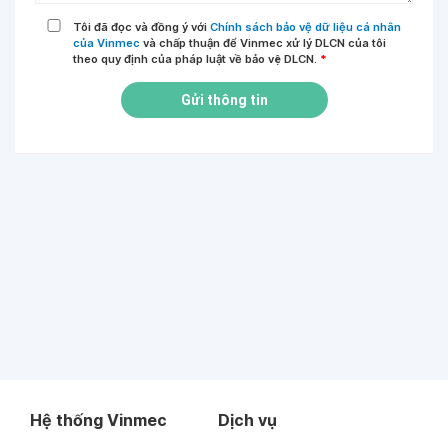
Tôi đã đọc và đồng ý với
Chính sách bảo vệ dữ liệu cá nhân
của Vinmec
và chấp thuận để Vinmec xử lý DLCN của tôi
theo quy định của pháp luật về bảo vệ DLCN.
*
Gửi thông tin
Hệ thống Vinmec
Dịch vụ