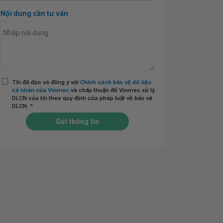
Nội dung cần tư vấn
Tôi đã đọc và đồng ý với
Chính sách bảo vệ dữ liệu
cá nhân của Vinmec
và chấp thuận để Vinmec xử lý
DLCN của tôi theo quy định của pháp luật về bảo vệ
DLCN.
*
Gửi thông tin