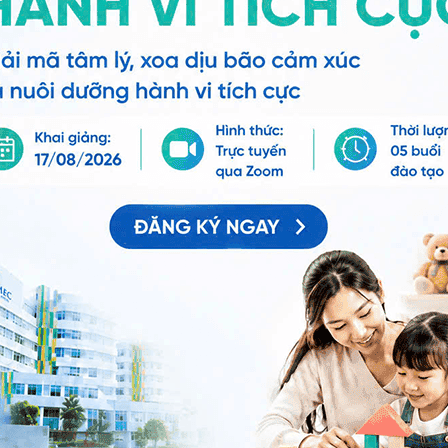
vừa ốm dậy, trẻ hay mắc các bệnh viêm đường hô hấp
ờng Dịch Vọng, Quận Cầu Giấy, Thành phố Hà Nội,
ail.com
s://i.vinmec.com/laminkid
ps://i.vinmec.com/dangkytuvandinhduong