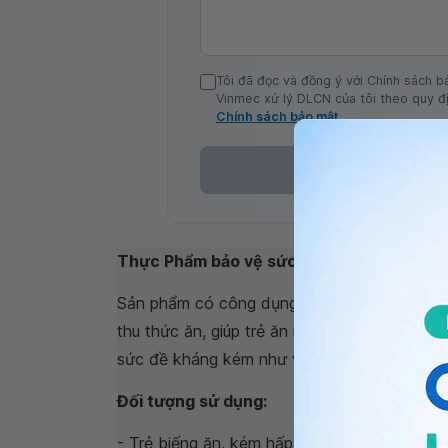
Tôi đã đọc và đồng ý với Chính sách b
Vinmec xử lý DLCN của tôi theo quy đị
Chính sách bảo mật
Thực Phẩm bảo vệ sức khỏe LAMINKID I:
Sản phẩm có công dụng bổ sung vi khoáng và
thu thức ăn, giúp trẻ ăn ngon. Hỗ trợ nâng 
sức đề kháng kém như viêm đường hô hấp t
Đối tượng sử dụng:
- Trẻ biếng ăn, kém hấp thu thức ăn, trẻ gầy