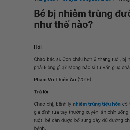
Bé‌ ‌bị‌ ‌nhiễm‌ ‌trùng‌ ‌đườn
‌như‌ ‌thế‌ ‌nào?‌ ‌
Hỏi
Chào bác sĩ. Con cháu hơn 9 tháng tuổi, bị 
phải kiêng gì ạ? Mong bác sĩ tư vấn giúp chá
Phạm Vũ Thiên Ân
(2019)
Trả lời
Chào chị, bệnh lý
nhiễm trùng tiêu hóa
có 
gia đình rửa tay thường xuyên, ăn chín uống 
ruột, bé cần được bổ sung đầy đủ dưỡng chấ
bệnh.