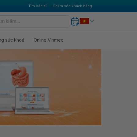
Tìm bác sĩ
Chăm sóc khách hàng
ng sức khoẻ
Online.Vinmec