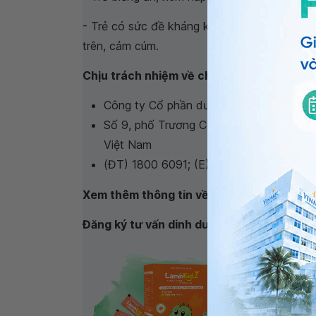
- Trẻ có sức đề kháng kém, đang ốm hoặc 
trên, cảm cúm.
Chịu trách nhiệm về chất lượng sản phẩm:
Công ty Cổ phần dược phẩm Elepharma
Số 9, phố Trương Công Giai, tổ 17, Phư
Việt Nam
(ĐT) 1800 6091; (E) info.elepharma@gm
Xem thêm thông tin về sản phẩm tại:
http
Đăng ký tư vấn dinh dưỡng cho bé tại:
htt