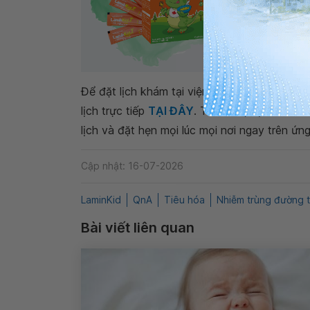
Để đặt lịch khám tại viện, Quý khách vui lò
lịch trực tiếp
TẠI ĐÂY
. Tải và đặt lịch khám
lịch và đặt hẹn mọi lúc mọi nơi ngay trên ứn
Cập nhật: 16-07-2026
LaminKid
QnA
Tiêu hóa
Nhiễm trùng đường t
Bài viết liên quan