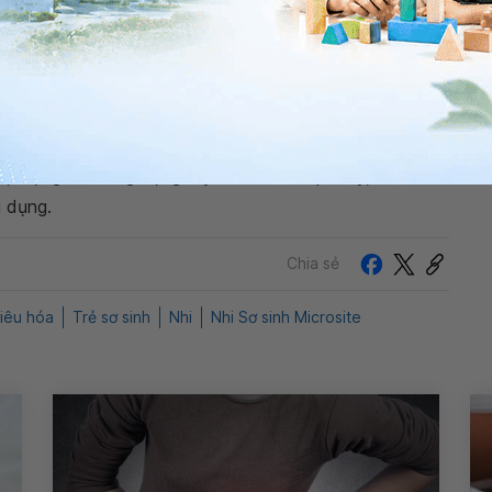
ng bấm số
HOTLINE
, đặt mua
GÓI DỊCH VỤ
hoặc đặt
 tự động trên ứng dụng My Vinmec để quản lý, theo dõi
g dụng.
Chia sẻ
iêu hóa
Trẻ sơ sinh
Nhi
Nhi Sơ sinh Microsite