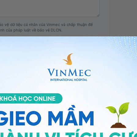
ảo vệ dữ liệu cá nhân của Vinmec và chấp thuận để
nh của pháp luật về bảo vệ DLCN.
Đăng Ký
 vitamin cho cơ thể. Hỗ trợ tiêu hóa, tăng cường hấp
cao đề kháng cho trẻ, hỗ trợ giảm nguy cơ mắc bệnh do
rên, cảm cúm.
 yếu, suy dinh dưỡng, chậm phát triển.