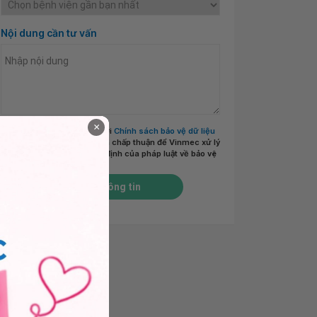
Nội dung cần tư vấn
×
Tôi đã đọc và đồng ý với
Chính sách bảo vệ dữ liệu
cá nhân của Vinmec
và chấp thuận để Vinmec xử lý
DLCN của tôi theo quy định của pháp luật về bảo vệ
DLCN.
*
Gửi thông tin