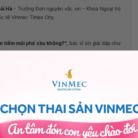
ải Hà
- Trưởng Đơn nguyên vắc xin – Khoa Ngoại trú
c tế Vinmec Times City.
ên tiêm mũi phế cầu không?"
, bác sĩ xin giải đáp như
ng tiêu chảy do rotavirus và tiêm
vắc xin
phòng viêm
; 2 tháng tuổi trở đi có thể tiêm vắc xin 6 trong 1
, viêm gan B hoặc vắc xin 5 trong 1 + uống bại liệt
 hoặc để tránh trường hợp đồng thời xảy ra phản ứng
oại cách nhau 1-2 tuần. Các trẻ đẻ non vẫn có thể tiêm
n có thể đến cơ sở tiêm chủng dịch vụ để được tư vấn
bạn nhé.