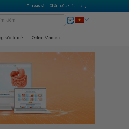
Tìm bác sĩ
Chăm sóc khách hàng
ng sức khoẻ
Online.Vinmec