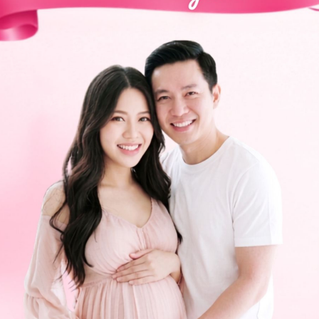
 có thể đến bệnh viện thuộc
Hệ thống Y tế Vinmec
ng và gửi câu hỏi đến Vinmec. Chúc bạn có thật nhiều
ng bấm số
HOTLINE
, đặt mua
GÓI DỊCH VỤ
hoặc đặt
 tự động trên ứng dụng My Vinmec để quản lý, theo dõi
g dụng.
Chia sẻ
 1
Vaccine 6in1
Vaccine 6 trong 1
Vắc-xin 6in1
Nhi