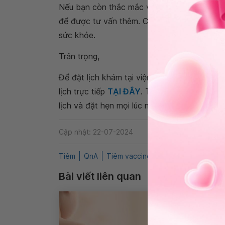
Nếu bạn còn thắc mắc về
tiêm vắc xin
, bạn
để được tư vấn thêm. Cảm ơn bạn đã tin tưở
sức khỏe.
Trân trọng,
Để đặt lịch khám tại viện, Quý khách vui lò
lịch trực tiếp
TẠI ĐÂY
. Tải và đặt lịch khám
lịch và đặt hẹn mọi lúc mọi nơi ngay trên ứn
Cập nhật: 22-07-2024
Tiêm
QnA
Tiêm vaccine
Tiêm phòng 6 trong
Bài viết liên quan