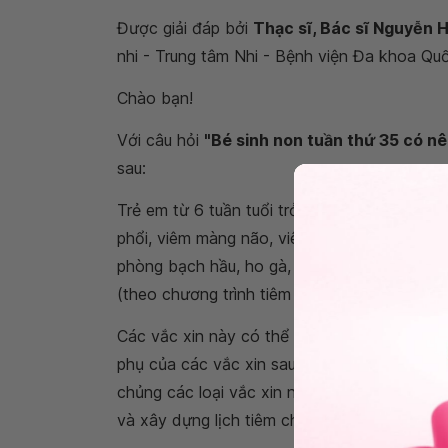
Được giải đáp bởi
Thạc sĩ, Bác sĩ Nguyễn H
nhi - Trung tâm Nhi - Bệnh viện Đa khoa Quố
Chào bạn!
Với câu hỏi
"Bé sinh non tuần thứ 35 có n
sau:
Trẻ em từ 6 tuần tuổi trở đi có thể uống phò
phổi, viêm màng não, viêm tai giữa do phế cầu
phòng bạch hầu, ho gà, uốn ván, bại liệt, Hib
(theo chương trình tiêm chủng mở rộng).
Các vắc xin này có thể sử dụng cùng 1 ngày
phụ của các vắc xin sau tiêm có thể tiêm 2 l
chủng các loại vắc xin như bình thường. Bạ
và xây dựng lịch tiêm chủng bù mũi cho bé, 