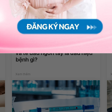
Không nói được, nhìn mặt chữ
không hiểu, hay bị động kinh
và tê đầu ngón tay là dấu hiệu
bệnh gì?
Xem thêm