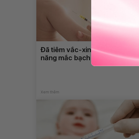
Đã tiêm vắc-xin 6in1 thì có khả
năng mắc bạch hầu không?
Xem thêm