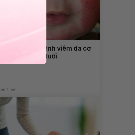
Cách điều trị bệnh viêm da cơ
địa trẻ 3 tháng tuổi
Xem thêm