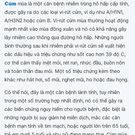
Cúm
mùa là một căn bệnh nhiễm trùng hô hấp cấp tính,
được gây ra do các loại vi-rút cúm, ví dụ như A/H1N1,
A/H3N2 hoặc cúm B. Vi-rút cúm mùa thường hoạt động
mạnh nhất vào mùa đông xuân và nó có khả năng gây
lây nhiễm cao thông qua đường hô hấp. Những người
bình thường sau khi nhiễm phải vi-rút cúm sẽ xuất hiện
các dấu hiệu và triệu chứng như sốt cao hơn 39 độ C,
cơ thể cảm thấy mệt mỏi, rét run, nhức đầu, buồn nôn
và toàn thân đau mỏi. Một số triệu chứng kèm theo
khác như hắt hơi, sổ mũi, nghẹt mũi, ho hoặc đau họng.
Có thể nói, đây là một căn bệnh lành tính, tuy nhiên
trong một số trường hợp nhất định, nó có thể gây ra
các biến chứng nguy hiểm cho người bệnh, đặc biệt là
những người bị suy giảm hệ miễn dịch, mắc các căn
bệnh mạn tính về tim mạch, hoặc người lớn trên 65 tuổi,
trẻ em dưới 5 tuổi và phụ nữ đang mang thai. Cúm mùa