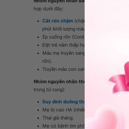
Nhóm nguyên nhân đầu tiên là do máu từ 
hợp dưới đây:
Cắt rốn chậm
(chậm 1 phút khối lượng m
phút khối lượng máu trẻ tăng thêm là 93
Ép cuống rốn (Cord stripping)
Đặt trẻ nằm thấp hơn mẹ khi cắt rốn.
Máu mẹ truyền sang con (tăng
co bóp t
rốn).
Truyền máu con sang con (sinh đôi).
Nhóm nguyên nhân thứ 2 là do kém nuôi d
trong tử cung):
Suy dinh dưỡng thai
: do mẹ ăn uống kh
Mẹ bị cao HA (nhiễm độc thai nghén, bệ
Thai già tháng.
Mẹ có bệnh tim phổi mãn tính