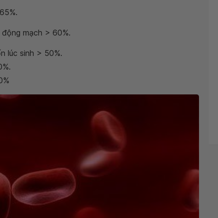
 65%.
u động mạch > 60%.
ốn lúc sinh > 50%.
0%.
50%