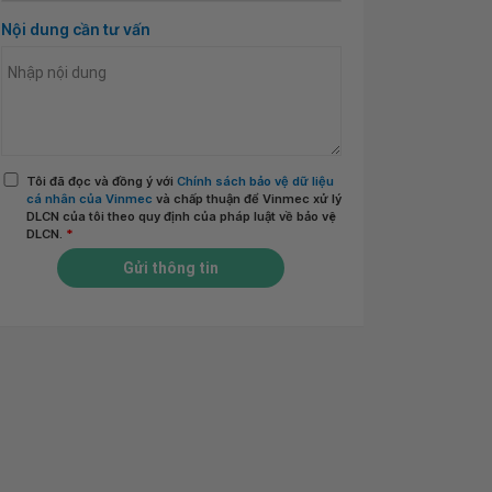
Nội dung cần tư vấn
Tôi đã đọc và đồng ý với
Chính sách bảo vệ dữ liệu
cá nhân của Vinmec
và chấp thuận để Vinmec xử lý
DLCN của tôi theo quy định của pháp luật về bảo vệ
DLCN.
*
Gửi thông tin