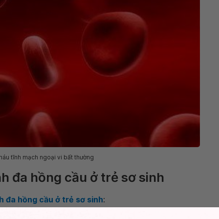
áu tĩnh mạch ngoại vi bất thường
h đa hồng cầu ở trẻ sơ sinh
h đa hồng cầu ở trẻ sơ sinh
: