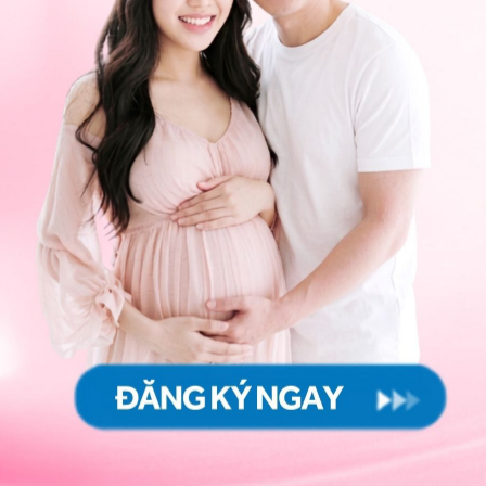
 trong quá trình mang thai như: hút thuốc, uống rượu
h trạng bệnh lý
khác gây nên như:
mẹ mắc bệnh tiểu
h, hội chứng Beckwith – Wiedemann, suy giáp bẩm sinh.
ol hoặc trẻ bị mất nước, thiếu nước.