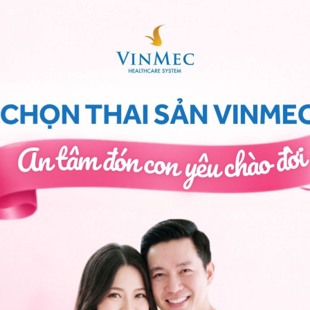
nhau thai truyền sang con
hay gặp phải các trường
áu tăng thêm cho trẻ là 84ml/kg, cắt rốn chậm 2
ml/kg)
ử cung
do mẹ dùng thuốc kích thích, trước khi cắt
ưỡng nhau thai
(tăng tạo HC do thiếu oxy mạn tính
ông điều độ, làm việc quá sức
nh thận mạn tính).