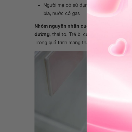
Người mẹ có sử dụng các chất kích thích
bia, nước có gas
Nhóm nguyên nhân cuối cùng là do các tìn
đường
, thai to. Trẻ bị cường thận bẩm sin
Trong quá trình mang thai mẹ dùng propranol