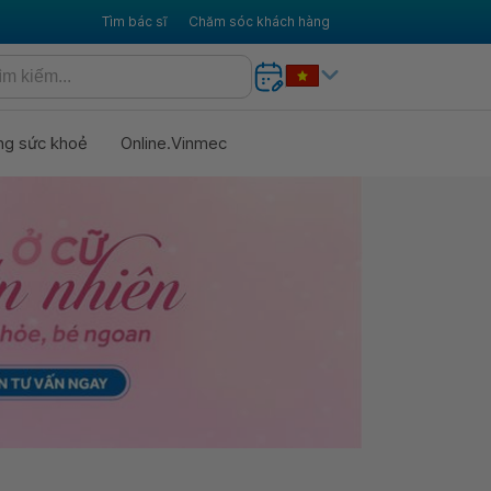
Tìm bác sĩ
Chăm sóc khách hàng
ng sức khoẻ
Online.Vinmec