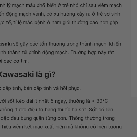
nh lý mạch máu phổ biến ở trẻ nhỏ chỉ sau viêm mạch
n đến động mạch vành, có xu hướng xảy ra ở trẻ sơ sinh
hực tế, tỉ lệ mắc bệnh ở nam giới thường cao hơn gấp
asaki
sẽ gây các tổn thương trong thành mạch, khiến
nh thành túi phình động mạch. Trường hợp này rất
i các cơ tim.
Kawasaki là gì?
 cấp tính, bán cấp tính và hồi phục.
ới sốt kéo dài ít nhất 5 ngày, thường là > 39°C
hông được điều trị bằng thuốc hạ sốt. Sốt có liên
 hoặc đau bụng quặn từng cơn. Thông thường trong
u hiệu viêm kết mạc xuất hiện mà không có hiện tượng