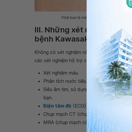
Phát ban là một trong những dấu hiệu của
III. Những xét nghiệm nào
bệnh Kawasaki?
Không có xét nghiệm nào có thể phát hiện t
các xét nghiệm hỗ trợ chẩn đoán bệnh Kawas
Xét nghiệm máu.
Phân tích nước tiểu.
Siêu âm tim, sử dụng một que siêu âm 
bạn.
Điện tâm đồ
(ECG), một xét nghiệm khô
Chụp mạch CT (chụp cắt lớp vi tính), sử 
MRA (chụp mạch cộng hưởng từ), sử dụ