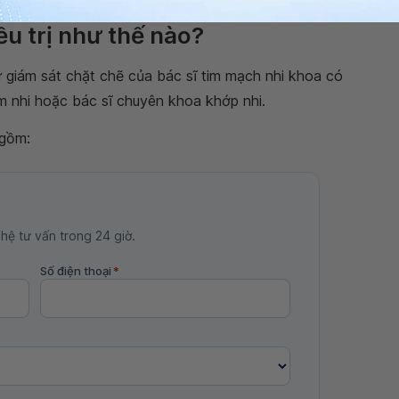
u trị như thế nào?
ự giám sát chặt chẽ của bác sĩ tim mạch nhi khoa có
m nhi hoặc bác sĩ chuyên khoa khớp nhi.
gồm:
 hệ tư vấn trong 24 giờ.
Số điện thoại
*