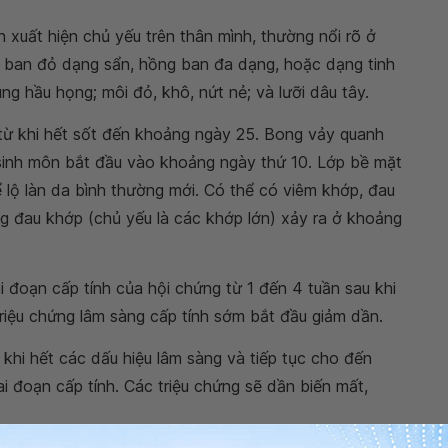
 xuất hiện chủ yếu trên thân mình, thường nổi rõ ở
, ban đỏ dạng sẩn, hồng ban đa dạng, hoặc dạng tinh
ng hầu họng; môi đỏ, khô, nứt nẻ; và lưỡi dâu tây.
từ khi hết sốt đến khoảng ngày 25. Bong vảy quanh
 sinh môn bắt đầu vào khoảng ngày thứ 10. Lớp bề mặt
ể lộ làn da bình thường mới. Có thể có viêm khớp, đau
g đau khớp (chủ yếu là các khớp lớn) xảy ra ở khoảng
i đoạn cấp tính của hội chứng từ 1 đến 4 tuần sau khi
triệu chứng lâm sàng cấp tính sớm bắt đầu giảm dần.
khi hết các dấu hiệu lâm sàng và tiếp tục cho đến
i đoạn cấp tính. Các triệu chứng sẽ dần biến mất,