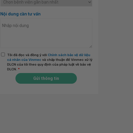
Nội dung cần tư vấn
Tôi đã đọc và đồng ý với
Chính sách bảo vệ dữ liệu
cá nhân của Vinmec
và chấp thuận để Vinmec xử lý
DLCN của tôi theo quy định của pháp luật về bảo vệ
DLCN.
*
Gửi thông tin