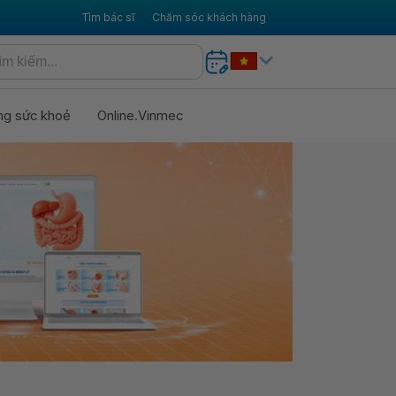
Tìm bác sĩ
Chăm sóc khách hàng
ng sức khoẻ
Online.Vinmec