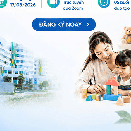
 giai đoạn cấp tính (giai đoạn 1) khi mắc bệnh Kawasaki
 sẽ được thực hiện để chẩn đoán
rực tiếp
bệnh Kawasaki
nhưng bác sĩ có thể định
aki hoặc loại trừ các bệnh có thể xảy ra khác gồm:
trên bề mặt ngực để xem tim và động mạch của con
ng xâm lấn để đo nhịp tim của con bạn.
dụng tia X và máy tính.
ng MRI.