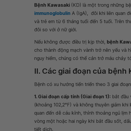
Bệnh Kawasaki
(KD) là một trong những bệ
immunoglobulin
A (IgA), đôi khi liên qua
và trẻ em từ 6 tháng tuổi đến 5 tuổi. Trên t
đôi so với ở nữ giới.
Nếu không được điều trị kịp thời,
bệnh Kaw
cho thành động mạch vành trở nên yếu và hì
nguy hiểm, chúng có thể cản trở máu chảy tớ
II. Các giai đoạn của bệnh 
Bệnh có xu hướng tiến triển theo 3 giai đoạn:
1. Giai đoạn cấp tính (Giai đoạn 1):
bắt đầu v
(khoảng 102,2°F) và không thuyên giảm khi k
quan đến dễ cáu kỉnh, thỉnh thoảng ngủ lịm
vòng một hoặc hai ngày khi bắt đầu sốt, dấ
tiết dịch.