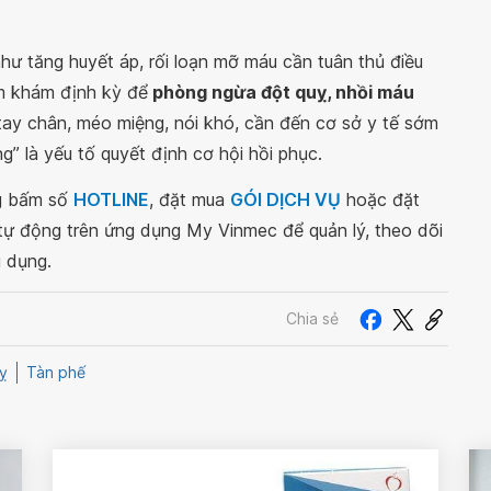
hư tăng huyết áp, rối loạn mỡ máu cần tuân thủ điều
ăm khám định kỳ để
phòng ngừa đột quỵ, nhồi máu
t tay chân, méo miệng, nói khó, cần đến cơ sở y tế sớm
ng” là yếu tố quyết định cơ hội hồi phục.
ng bấm số
HOTLINE
, đặt mua
GÓI DỊCH VỤ
hoặc đặt
 tự động trên ứng dụng My Vinmec để quản lý, theo dõi
g dụng.
Chia sẻ
ỵ
Tàn phế