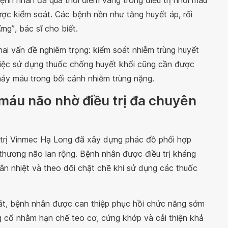
được kiểm soát. Các bệnh nền như tăng huyết áp, rối
ứng”
, bác sĩ cho biết.
 hai vấn đề nghiêm trọng: kiểm soát nhiễm trùng huyết
 Việc sử dụng thuốc chống huyết khối cũng cần được
ảy máu trong bối cảnh nhiễm trùng nặng.
 máu não nhờ điều trị đa chuyên
u trị Vinmec Hạ Long đã xây dựng phác đồ phối hợp
thương não lan rộng. Bệnh nhân được điều trị kháng
hân nhiệt và theo dõi chặt chẽ khi sử dụng các thuốc
oát, bệnh nhân được can thiệp phục hồi chức năng sớm
g cổ nhằm hạn chế teo cơ, cứng khớp và cải thiện khả