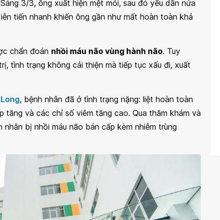
 Sáng 3/3, ông xuất hiện mệt mỏi, sau đó yếu dần nửa
g diễn tiến nhanh khiến ông gần như mất hoàn toàn khả
được chẩn đoán
nhồi máu não vùng hành não
. Tuy
ị, tình trạng không cải thiện mà tiếp tục xấu đi, xuất
 Long
, bệnh nhân đã ở tình trạng nặng: liệt hoàn toàn
 áp tăng và các chỉ số viêm tăng cao. Qua thăm khám và
nh nhân bị nhồi máu não bán cấp kèm nhiễm trùng