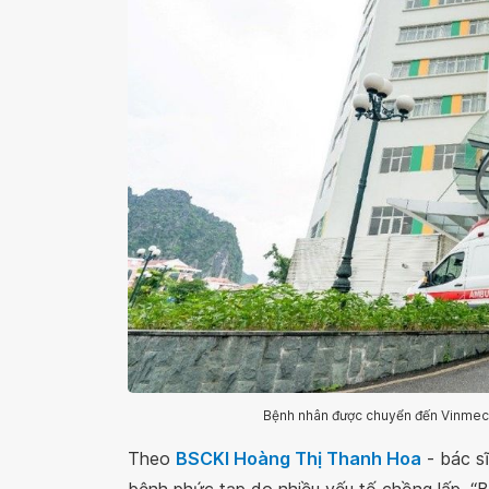
Bệnh nhân được chuyển đến Vinmec H
Theo
BSCKI Hoàng Thị Thanh Hoa
- bác s
bệnh phức tạp do nhiều yếu tố chồng lấp.
“B