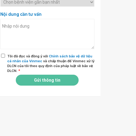
Nội dung cần tư vấn
Tôi đã đọc và đồng ý với
Chính sách bảo vệ dữ liệu
cá nhân của Vinmec
và chấp thuận để Vinmec xử lý
DLCN của tôi theo quy định của pháp luật về bảo vệ
DLCN.
*
Gửi thông tin