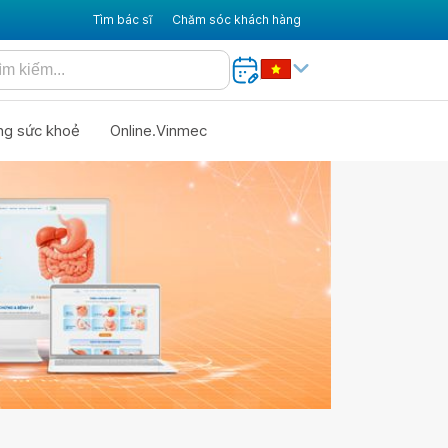
Tìm bác sĩ
Chăm sóc khách hàng
ng sức khoẻ
Online.Vinmec