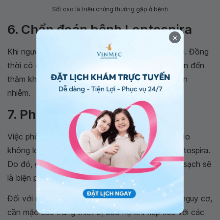
Sốt cao là triệu chứng thường gặp ở bệnh
6. Chẩn đoán bệnh Leptospira
×
Khi người bệnh có các đặc điểm dịch tễ phù hợp. Đồng
thời có các triệu chứng lâm sàng. Người bệnh cần đến
thăm khám tại các cơ sở có chuyên ngành truyền
nhiễm.
7. Phòng tránh Leptospira
Việc phòng Leptospira còn gặp nhiều khó khăn do
không loại trừ được hết các động vật nhiễm Leptospira.
Do đó, giữ gìn vệ sinh cơ thể, đảm bảo ăn uống sạch sẽ
là biện pháp hữu ích để phòng ngừa Leptospira.
Đối với những người làm nghề nghiệp có yếu tố nguy cơ,
cần mặc các trang thiết bị bảo hộ khi tiếp xúc với các