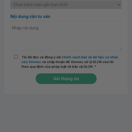
Nội dung cần tư vấn
Tôi đã đọc và đồng ý với
Chính sách bảo vệ dữ liệu cá nhân
của Vinmec
và chấp thuận để Vinmec xử lý DLCN của tôi
theo quy định của pháp luật về bảo vệ DLCN.
*
Gửi thông tin