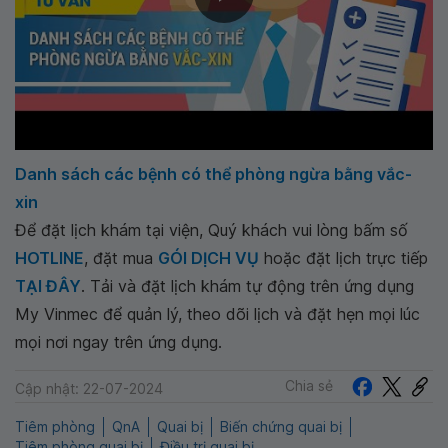
Danh sách các bệnh có thể phòng ngừa bằng vắc-
xin
Để đặt lịch khám tại viện, Quý khách vui lòng bấm số
HOTLINE
, đặt mua
GÓI DỊCH VỤ
hoặc đặt lịch trực tiếp
TẠI ĐÂY
. Tải và đặt lịch khám tự động trên ứng dụng
My Vinmec để quản lý, theo dõi lịch và đặt hẹn mọi lúc
mọi nơi ngay trên ứng dụng.
Chia sẻ
Cập nhật: 22-07-2024
Tiêm phòng
QnA
Quai bị
Biến chứng quai bị
Tiêm phòng quai bị
Điều trị quai bị