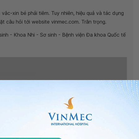
 vắc-xin bé phải tiêm. Tuy nhiên, hiệu quả và tác dụng
ặt câu hỏi tới website vinmec.com. Trân trọng.
sinh - Khoa Nhi - Sơ sinh - Bệnh viện Đa khoa Quốc tế