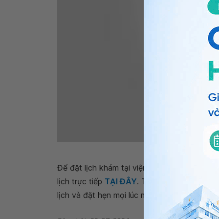
Các loại vắc-xin 
Để đặt lịch khám tại viện, Quý khách vui lò
lịch trực tiếp
TẠI ĐÂY
. Tải và đặt lịch khám
lịch và đặt hẹn mọi lúc mọi nơi ngay trên ứn