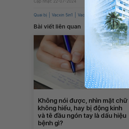
Cập nhật: 22-07-2024
Quai bị
Vacxin 5in1
Vacxin sởi - quai bị - rubell
Bài viết liên quan
Không nói được, nhìn mặt chữ
không hiểu, hay bị động kinh
và tê đầu ngón tay là dấu hiệu
bệnh gì?