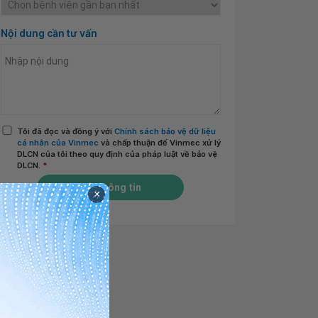
Nội dung cần tư vấn
Tôi đã đọc và đồng ý với
Chính sách bảo vệ dữ liệu
cá nhân của Vinmec
và chấp thuận để Vinmec xử lý
DLCN của tôi theo quy định của pháp luật về bảo vệ
DLCN.
*
Gửi thông tin
×