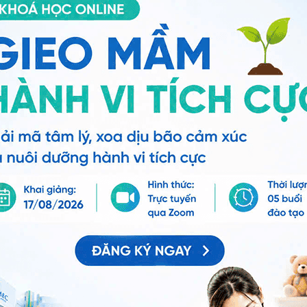
cho trẻ đang có mặt ở Vinmec
ng bấm số
HOTLINE
, đặt mua
GÓI DỊCH VỤ
hoặc đặt
 tự động trên ứng dụng My Vinmec để quản lý, theo dõi
g dụng.