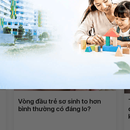
Chia sẻ
a
QnA
Tiêm phòng
Vacxin 6in1
sơ sinh
Nhi
Vòng đầu trẻ sơ sinh to hơn
bình thường có đáng lo?