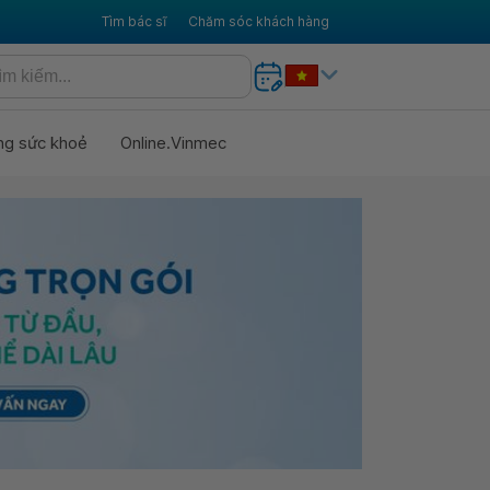
Tìm bác sĩ
Chăm sóc khách hàng
ng sức khoẻ
Online.Vinmec