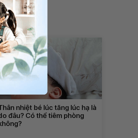
Thân nhiệt bé lúc tăng lúc hạ là
do đâu? Có thể tiêm phòng
không?