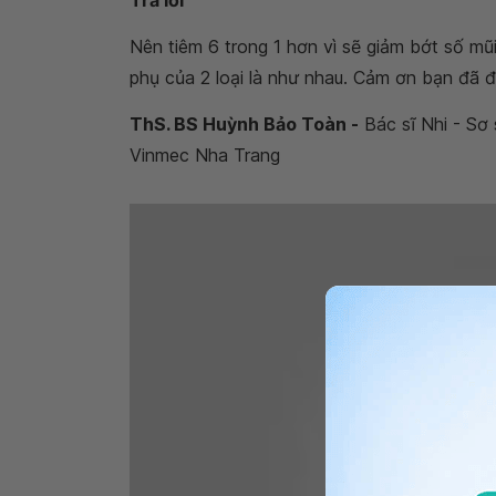
Trả lời
Nên tiêm 6 trong 1 hơn vì sẽ giảm bớt số mũi
phụ của 2 loại là như nhau. Cảm ơn bạn đã đ
ThS. BS Huỳnh Bảo Toàn -
Bác sĩ Nhi - Sơ 
Vinmec Nha Trang