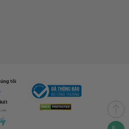
úng tôi
 kết