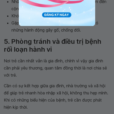
Những hành động thô bạo gây ảnh hưởng lớn đến
cộng đồng và những người xung quanh
Khó thích nghi với xã hội, cô lập bản thân
Gặp các vấn đề liên quan đến pháp luật do có
những hành động gây gổ, chống đối.
5. Phòng tránh và điều trị bệnh
rối loạn hành vi
Nơi trẻ cần nhất vẫn là gia đình, chính vì vậy gia đình
cần phải yêu thương, quan tâm đồng thời là nơi chia sẻ
với trẻ.
Cần có sự kết hợp giữa gia đình, nhà trường và xã hội
để giúp trẻ nhanh hòa nhập xã hội, không thu hẹp mình.
Khi có những biểu hiện của bệnh, trẻ cần được phát
hiện kịp thời.