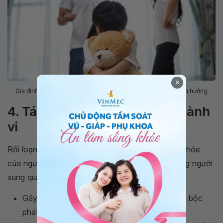
×
Gia đình không hạnh phúc có thể khiến hành vi của bé bị ảnh hưởng
4. Tác hại của bệnh rối loạn hành
vi
Rối loạn hành vi không chỉ ảnh hưởng đến sức khỏe
của người bệnh mà còn gây ảnh hưởng tới những người
xung quanh.
Gây hại tới bản thân bằng những hành động bộc
phát, không suy nghĩ