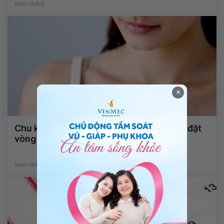
Xem thêm
×
Chu kỳ kéo dài, kinh nguyệt ra nhiều khi đặt
vòng tránh thai, có đáng lo?
Xem thêm