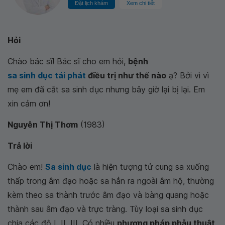
Đặt lịch khám
Xem chi tiết
Hỏi
Chào bác sĩ! Bác sĩ cho em hỏi,
bệnh
sa sinh dục tái phát
điều trị như thế nào
ạ? Bởi vì vì
mẹ em đã cắt sa sinh dục nhưng bây giờ lại bị lại. Em
xin cảm ơn!
Nguyễn Thị Thơm
(1983)
Trả lời
Chào em!
Sa sinh dục
là hiện tượng tử cung sa xuống
thấp trong âm đạo hoặc sa hẳn ra ngoài âm hộ, thường
kèm theo sa thành trước âm đạo và bàng quang hoặc
thành sau âm đạo và trực tràng. Tùy loại sa sinh dục
chia các độ I, II, III. Có nhiều
phương pháp phẫu thuật