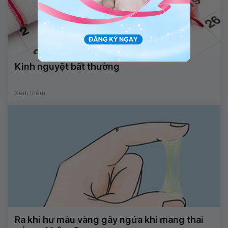
Kinh nguyệt bất thường
Xem thêm
Ra khí hư màu vàng gây ngứa khi mang thai