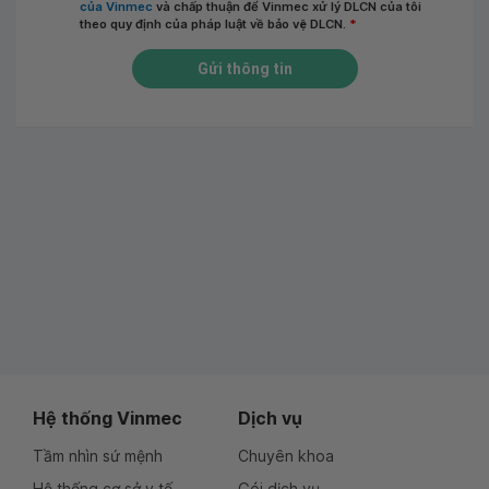
của Vinmec
và chấp thuận để Vinmec xử lý DLCN của tôi
theo quy định của pháp luật về bảo vệ DLCN.
*
Gửi thông tin
Hệ thống Vinmec
Dịch vụ
Tầm nhìn sứ mệnh
Chuyên khoa
Hệ thống cơ sở y tế
Gói dịch vụ