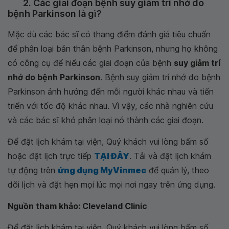
2. Các giai đoạn bệnh suy giảm trí nhớ do
bệnh Parkinson là gì?
Mặc dù các bác sĩ có thang điểm đánh giá tiêu chuẩn
để phân loại bản thân bệnh Parkinson, nhưng họ không
có công cụ để hiểu các giai đoạn của bệnh
suy giảm trí
nhớ do bệnh Parkinson
. Bệnh suy giảm trí nhớ do bệnh
Parkinson ảnh hưởng đến mỗi người khác nhau và tiến
triển với tốc độ khác nhau. Vì vậy, các nhà nghiên cứu
và các bác sĩ khó phân loại nó thành các giai đoạn.
Để đặt lịch khám tại viện, Quý khách vui lòng bấm số
hoặc đặt lịch trực tiếp
TẠI ĐÂY
. Tải và đặt lịch khám
tự động trên
ứng dụng MyVinmec
để quản lý, theo
dõi lịch và đặt hẹn mọi lúc mọi nơi ngay trên ứng dụng.
Nguồn tham khảo: Cleveland Clinic
Để đặt lịch khám tại viện, Quý khách vui lòng bấm số