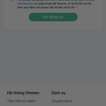
của Vinmec
và chấp thuận để Vinmec xử lý DLCN của tôi
theo quy định của pháp luật về bảo vệ DLCN.
*
Gửi thông tin
Hệ thống Vinmec
Dịch vụ
Tầm nhìn sứ mệnh
Chuyên khoa