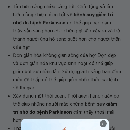
Tìm hiểu càng nhiều càng tốt: Chủ động và tìm
hiểu càng nhiều càng tốt về
bệnh suy giảm trí
nhớ do bệnh Parkinson
có thể giúp bạn cảm
thấy sẵn sàng hơn cho những gì sắp xảy ra và trở
thành người ủng hộ sáng suốt hơn cho người thân
của bạn.
Đơn giản hóa không gian sống của họ: Dọn dẹp
và đơn giản hóa khu vực sinh hoạt có thể giúp
giảm bớt sự nhầm lẫn. Sử dụng ánh sáng ban đêm
mức độ thấp có thể giúp giảm nhận thức sai lệch
về thị giác.
Xây dựng một thói quen: Thói quen hàng ngày có
thể giúp những người mắc chứng bệnh
suy giảm
trí nhớ do bệnh Parkinson
cảm thấy thoải mái
hơn.
×
Tham gia một nhóm hỗ trợ: Khuyến khích người