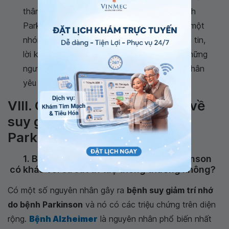
thân của bạn tham gia một nhóm hỗ trợ bệnh
Parkinson - và bản thân bạn cũng tham gia một
nhóm. Các nhóm này có thể cung cấp thông tin,
lời khuyên và kinh nghiệm quý báu để giúp những
người mắc bệnh Parkinson và những người thân
yêu của họ đối phó với nhiều vấn đề.
VIII. Các câu hỏi thường gặp về
suy giảm trí nhớ do bệnh
Parkinson
1. Bệnh suy giảm trí nhớ do bệnh Parkinson
có khác với sa sút trí tuệ thông thường không?
Có một số nguyên nhân gây ra
bệnh suy giảm trí nhớ
do bệnh Parkinson
và nó có các triệu chứng trên diện
rộng.
Bệnh Alzheimer
là nguyên nhân phổ biến nhất