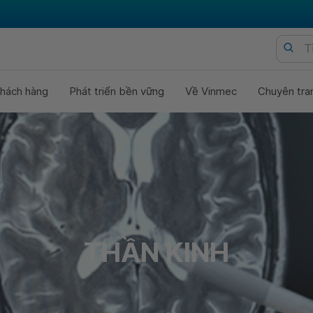
hách hàng
Phát triển bền vững
Về Vinmec
Chuyên tra
THẦN KINH