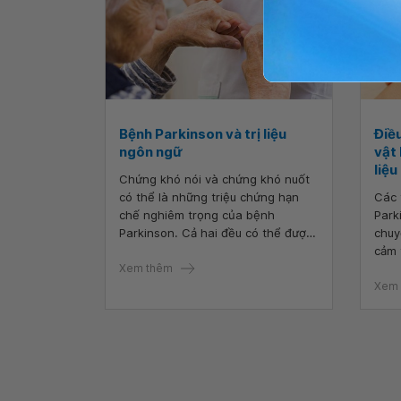
Bệnh Parkinson và trị liệu
Điề
ngôn ngữ
vật 
liệu
Chứng khó nói và chứng khó nuốt
có thể là những triệu chứng hạn
Các 
chế nghiêm trọng của bệnh
Park
Parkinson. Cả hai đều có thể được
chuy
cải thiện bằng cách gặp bác sĩ
cảm 
chuyên khoa ngôn ngữ hoặc nhà trị
Xem thêm
đặc 
liệu ngôn ngữ.
trị 
Xem 
pháp 
liệu
cho 