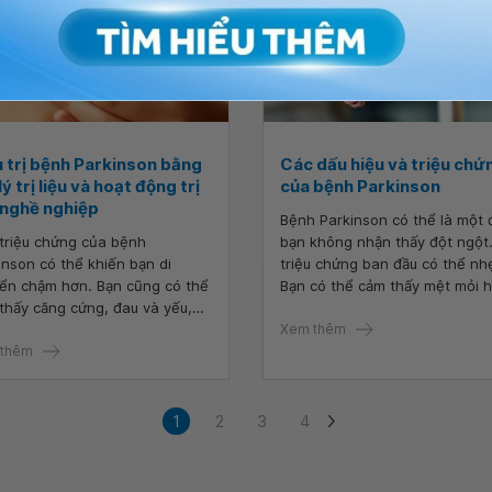
u trị bệnh Parkinson bằng
Các dấu hiệu và triệu chứ
lý trị liệu và hoạt động trị
của bệnh Parkinson
 nghề nghiệp
Bệnh Parkinson có thể là một 
triệu chứng của bệnh
bạn không nhận thấy đột ngột
inson có thể khiến bạn di
triệu chứng ban đầu có thể nh
ển chậm hơn. Bạn cũng có thể
Bạn có thể cảm thấy mệt mỏi 
thấy căng cứng, đau và yếu,
khó chịu. Bạn có thể nhận thấy
biệt là ở các cơ và khớp. Điều
hoặc các bộ phận khác trên cơ
Xem thêm
bệnh Parkinson bằng phương
thêm
run nhẹ, hoặc cảm thấy khó đ
vật lý trị liệu và hoạt động trị
 nghề nghiệp có thể giúp ích
những triệu chứng này.
1
2
3
4