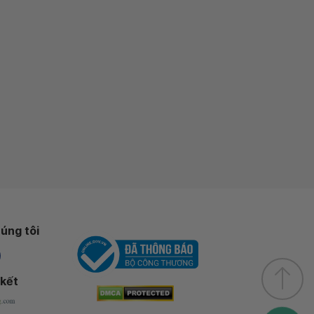
úng tôi
 kết