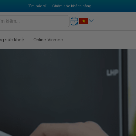
Tìm bác sĩ
Chăm sóc khách hàng
ng sức khoẻ
Online.Vinmec