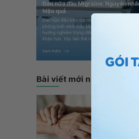
Đau nửa đầu Migraine: Nguyên nhân
hiệu quả
Đau nửa đầu kéo dài nhiều năm là tình trạng k
không biết mình mắc Migraine. Đến khi cơn đau
hưởng nghiêm trọng đến công việc và sinh hoạt,
khăn hơn. Vậy làm thế nào để nhận diện đúng b
Xem thêm
Bài viết mới nhất