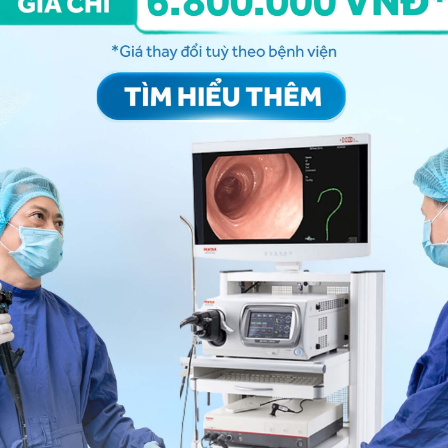
 vấn thêm bạn nhé. Cảm ơn bạn đã tin tưởng và gửi
 sức khỏe.
Nguyễn Xuân Thắng
- Trưởng Đơn nguyên Nội trú Nội -
Park.
ng bấm số
HOTLINE
, đặt mua
GÓI DỊCH VỤ
hoặc đặt
 tự động trên ứng dụng My Vinmec để quản lý, theo dõi
g dụng.
Chia sẻ
g nạp đường
Tiền đái tháo đường