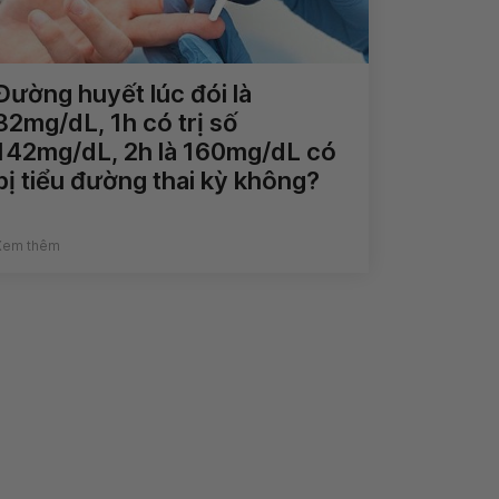
Đường huyết lúc đói là
82mg/dL, 1h có trị số
142mg/dL, 2h là 160mg/dL có
bị tiểu đường thai kỳ không?
Xem thêm