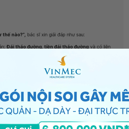
 thế nào?”,
bác sĩ xin giải đáp như sau:
án:
Đái tháo đường
,
tiền đái tháo đường
và có liên
h cũng như các dấu hiệu bác sĩ sẽ kiểm tra khi khám
à HbA1C, hoặc nếu cần thiết làm
nghiệm pháp dung
n kiểm tra các yếu tố nguy cơ, tầm soát biến chứng
ứng tê của anh) qua xét nghiệm máu, nước tiểu, soi đáy
hám trực tiếp và tư vấn điều trị. Xin cảm ơn.
iểu đường
, bạn có thể đến bệnh viện thuộc