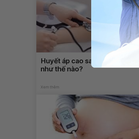
Huyết áp cao sau sinh chữa trị
như thế nào?
Xem thêm