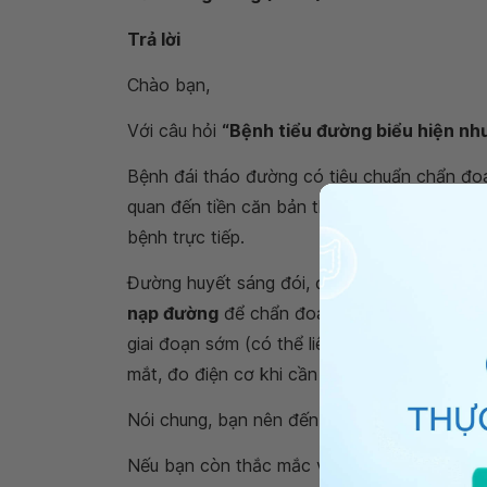
Trả lời
Chào bạn,
Với câu hỏi
“Bệnh tiểu đường biểu hiện như
Bệnh đái tháo đường có tiêu chuẩn chẩn đo
quan đến tiền căn bản thân, tiền căn gia đìn
bệnh trực tiếp.
Đường huyết sáng đói, đường huyết sau ăn v
nạp đường
để chẩn đoán. Đồng thời cũng cầ
giai đoạn sớm (có thể liên quan đến triệu ch
mắt, đo điện cơ khi cần thiết,...
Nói chung, bạn nên đến gặp bác sĩ để được k
Nếu bạn còn thắc mắc về
biểu hiện bệnh t