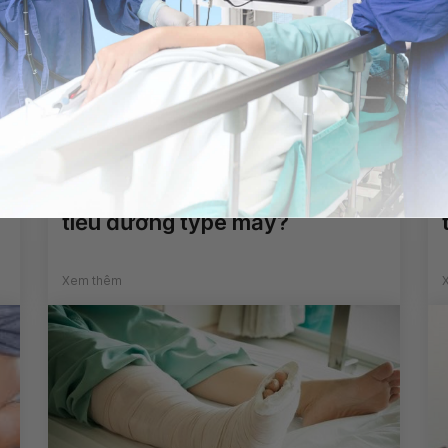
Chỉ số đường huyết 6,6 mol là
tiểu đường type mấy?
Xem thêm