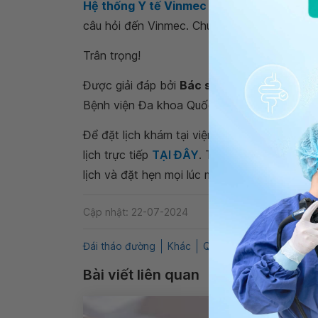
Hệ thống Y tế Vinmec
để để kiểm tra và tư
câu hỏi đến Vinmec. Chúc bạn có thật nhiều
Trân trọng!
Được giải đáp bởi
Bác sĩ chuyên khoa II 
Bệnh viện Đa khoa Quốc tế Vinmec Central 
Để đặt lịch khám tại viện, Quý khách vui lò
lịch trực tiếp
TẠI ĐÂY
. Tải và đặt lịch khám
lịch và đặt hẹn mọi lúc mọi nơi ngay trên ứn
Cập nhật: 22-07-2024
Đái tháo đường
Khác
QnA
Nghiệm pháp dun
Bài viết liên quan