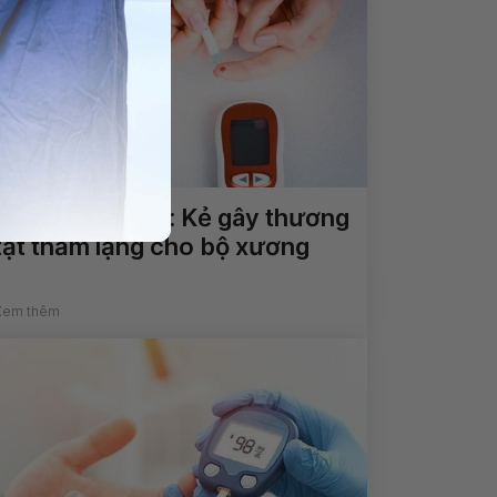
Đái tháo đường: Kẻ gây thương
tật thầm lặng cho bộ xương
Xem thêm