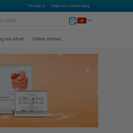
Tìm bác sĩ
Chăm sóc khách hàng
ng sức khoẻ
Online.Vinmec