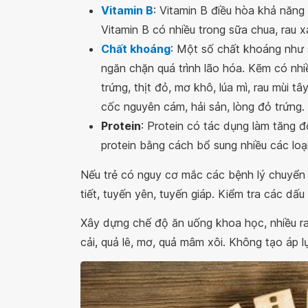
Vitamin B
: Vitamin B điều hòa khả năng
Vitamin B có nhiều trong sữa chua, rau x
Chất khoáng
: Một số chất khoáng như 
ngăn chặn quá trình lão hóa. Kẽm có nhiều
trứng, thịt đỏ, mơ khô, lúa mì, rau mùi t
cốc nguyên cám, hải sản, lòng đỏ trứng.
Protein
: Protein có tác dụng làm tăng đ
protein bằng cách bổ sung nhiều các loạ
Nếu trẻ có nguy cơ mắc các bệnh lý chuyển h
tiết, tuyến yên, tuyến giáp. Kiểm tra các dấu
Xây dựng chế độ ăn uống khoa học, nhiều rau
cải, quả lê, mơ, quả mâm xôi. Không tạo áp lự