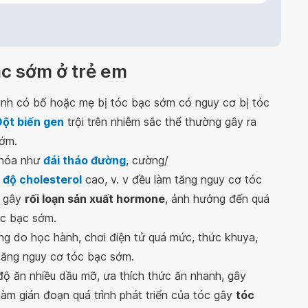
c sớm ở trẻ em
đình có bố hoặc mẹ bị tóc bạc sớm có nguy cơ bị tóc
Đột biến gen
trội trên nhiễm sắc thể thường gây ra
sớm.
 hóa như
đái tháo đường
, cường/
 độ cholesterol
cao, v. v đều làm tăng nguy cơ tóc
gây
rối loạn sản xuất hormone
, ảnh hưởng đến quá
óc bạc sớm.
ng do học hành, chơi điện tử quá mức, thức khuya,
 tăng nguy cơ tóc bạc sớm.
ộ ăn nhiều dầu mỡ, ưa thích thức ăn nhanh, gây
làm gián đoạn quá trình phát triển của tóc gây
tóc