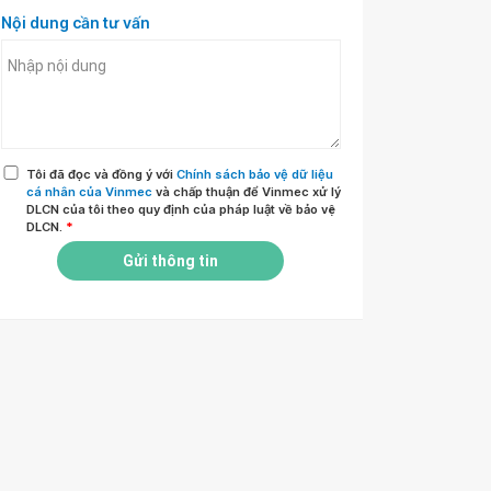
Nội dung cần tư vấn
Tôi đã đọc và đồng ý với
Chính sách bảo vệ dữ liệu
cá nhân của Vinmec
và chấp thuận để Vinmec xử lý
DLCN của tôi theo quy định của pháp luật về bảo vệ
DLCN.
*
Gửi thông tin