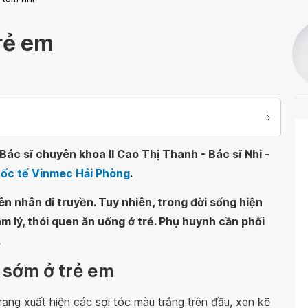
rẻ em
ác sĩ chuyên khoa II Cao Thị Thanh - Bác sĩ Nhi -
uốc tế Vinmec Hải Phòng
.
n nhân di truyền. Tuy nhiên, trong đời sống hiện
m lý, thói quen ăn uống ở trẻ. Phụ huynh cần phối
.
c sớm ở trẻ em
rạng xuất hiện các sợi tóc màu trắng trên đầu, xen kẽ