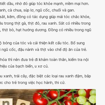
 tiết dầu, nhờ đó giúp tóc khỏe mạnh, mềm mại hơn.
anh, cà chua, súp lơ, ngũ cốc, chuối và gan.
sắt, kẽm, đồng có tác dụng giúp mái tóc chắc khỏe,
 trong thịt gà, thịt đỏ, rau xanh. Sắt có nhiều trong
ây, thịt bò, hạt hướng dương. Đồng có nhiều trong ngũ
ộ bóng của tóc và cải thiện kết cấu tóc. Bổ sung
i ngũ cốc, đậu nành và thịt vào chế độ ăn của trẻ.
óa thì nên đưa trẻ đi khám toàn thân, kiểm tra nội
 hiệu của bạch biến, u xơ củ.
 xanh, trái cây, đặc biệt các loại rau xanh đậm, bắp
c cho trẻ trong việc học hành, thi cử.