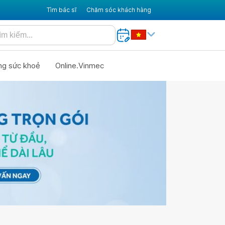
Tìm bác sĩ
Chăm sóc khách hàng
ng sức khoẻ
Online.Vinmec