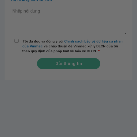
Tôi đã đọc và đồng ý với
Chính sách bảo vệ dữ liệu cá nhân
của Vinmec
và chấp thuận để Vinmec xử lý DLCN của tôi
theo quy định của pháp luật về bảo vệ DLCN.
*
Gửi thông tin