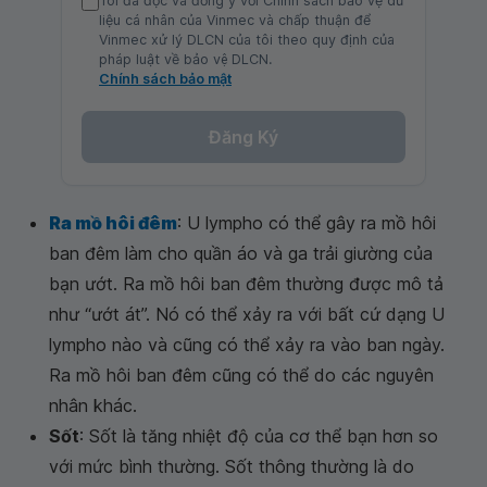
Tôi đã đọc và đồng ý với Chính sách bảo vệ dữ
liệu cá nhân của Vinmec và chấp thuận để
Vinmec xử lý DLCN của tôi theo quy định của
pháp luật về bảo vệ DLCN.
Chính sách bảo mật
Đăng Ký
Ra mồ hôi đêm
: U lympho có thể gây ra mồ hôi
ban đêm làm cho quần áo và ga trải giường của
bạn ướt. Ra mồ hôi ban đêm thường được mô tả
như “ướt át”. Nó có thể xảy ra với bất cứ dạng U
lympho nào và cũng có thể xảy ra vào ban ngày.
Ra mồ hôi ban đêm cũng có thể do các nguyên
nhân khác.
Sốt
: Sốt là tăng nhiệt độ của cơ thể bạn hơn so
với mức bình thường. Sốt thông thường là do