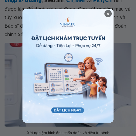
chụp X- Quang
,
Siêu âm
,
CT, MRI
và
PET/CT
nên
được làm để đánh giá giai đoạn. Các xét nghiệm máu và
×
tủy xương cũng rất cần. Chuyên gia giải phẫu bệnh và
Bác sĩ điều trị đều có vai trò quan trọng để chẩn đoán
chính xác
U lympho
.
Xét nghiệm hình ảnh chẩn đoán và điều trị bệnh