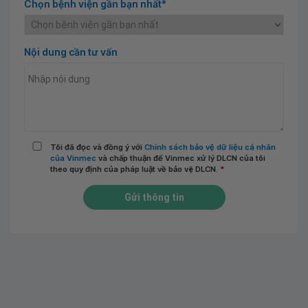
Chọn bệnh viện gần bạn nhất*
Nội dung cần tư vấn
Tôi đã đọc và đồng ý với
Chính sách bảo vệ dữ liệu cá nhân
của Vinmec
và chấp thuận để Vinmec xử lý DLCN của tôi
theo quy định của pháp luật về bảo vệ DLCN.
*
Gửi thông tin