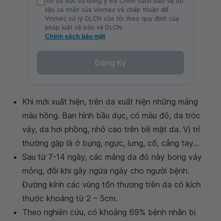
Tôi đã đọc và đồng ý với Chính sách bảo vệ dữ
liệu cá nhân của Vinmec và chấp thuận để
Vinmec xử lý DLCN của tôi theo quy định của
pháp luật về bảo vệ DLCN.
Chính sách bảo mật
Đăng Ký
Khi mới xuất hiện, trên da xuất hiện những mảng
màu hồng. Ban hình bầu dục, có màu đỏ, da tróc
vảy, da hơi phồng, nhô cao trên bề mặt da. Vị trí
thường gặp là ở bụng, ngực, lưng, cổ, cẳng tay...
Sau từ 7-14 ngày, các mảng da đỏ này bong vảy
mỏng, đôi khi gây ngứa ngáy cho người bệnh.
Đường kính các vùng tổn thương trên da có kích
thước khoảng từ 2 – 5cm.
Theo nghiên cứu, có khoảng 69% bệnh nhân bị