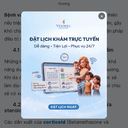
thương
Bệnh vảy phấn hồng Gibert
có thể tự khỏi tuy nhiên
×
nếu triệu chứng ngứa ngáy xuất hiện thường xuyên, gây
khó chịu, người bệnh có thể thực hiện một số biện pháp
điều trị sau:
4.1 Sử dụng kem làm dịu da và dưỡng ẩm
Những loại kem bôi dưỡng ẩm, dưỡng da này có khả
năng dưỡng ẩm và làm dịu mát vùng da bị tổn thương.
Khi da được dưỡng ẩm đầy đủ, cung cấp đủ nước sẽ
làm dịu da hơn, các triệu chứng ngứa ngáy và khó chịu
sẽ có xu hướng giảm dần.
4.2 Sử dụng thuốc bôi ngoài da có chứa
steroid
Các dẫn xuất của
corticoid
(Betamethasone và