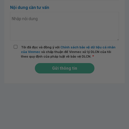
Nội dung cần tư vấn
Tôi đã đọc và đồng ý với
Chính sách bảo vệ dữ liệu cá nhân
của Vinmec
và chấp thuận để Vinmec xử lý DLCN của tôi
theo quy định của pháp luật về bảo vệ DLCN.
*
Gửi thông tin