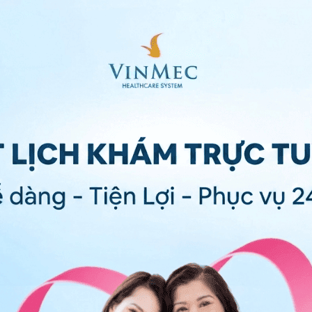
ông có triệu chứng gì. Các rối loạn thường được phát
 khác, ví dụ như khám sức khỏe.
 mỏi. Một số người có thể có biểu hiện vàng da và mắt,
u, nôn, buồn nôn, mất ngon miệng, tiểu sẫm màu và
 bệnh viêm gan tự miễn có thể tiến triển đến xơ gan.
oán được bệnh viêm gan tự miễn?
 xét nghiệm máu và
sinh thiết gan
.
iá tình trạng viêm gan và các rối loạn miễn dịch liên
 bác sĩ chuyên khoa sẽ quyết định bạn cần được làm
u mô gan được lấy ra qua kim sinh thiết và được kiểm
úp khẳng định chẩn đoán và xác định mức độ nặng của