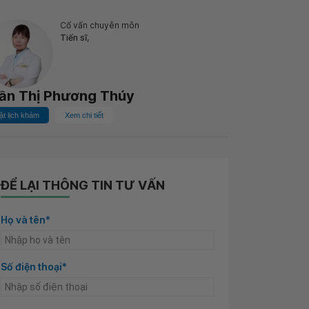
Cố vấn chuyên môn
Tiến sĩ,
ần Thị Phương Thúy
ặt lịch khám
Xem chi tiết
ĐỂ LẠI THÔNG TIN TƯ VẤN
Họ và tên*
Số điện thoại*