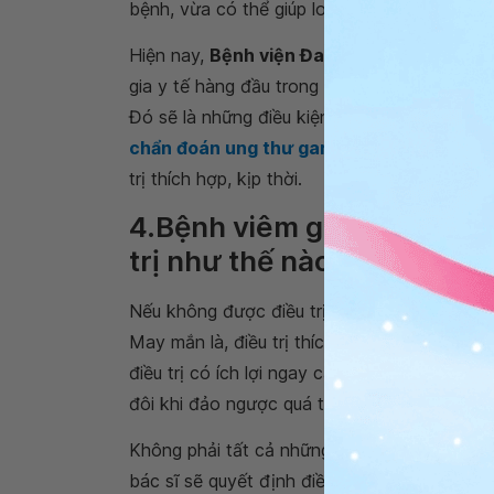
bệnh, vừa có thể giúp loại trừ các căn nguy
Hiện nay,
Bệnh viện Đa khoa Quốc tế Vin
gia y tế hàng đầu trong lĩnh vực Gan - Mật 
Đó sẽ là những điều kiện tốt giúp cho việc t
chẩn đoán ung thư gan
được nhanh chóng, t
trị thích hợp, kịp thời.
4.Bệnh viêm gan tự miễn có
trị như thế nào?
Nếu không được điều trị, viêm gan tự miễn 
May mắn là, điều trị thích hợp có thể ngăn 
điều trị có ích lợi ngay cả khi đã có sẹo hóa 
đôi khi đảo ngược quá trình sẹo hóa gan.
Không phải tất cả những trường hợp mắc viê
bác sĩ sẽ quyết định điều trị tùy theo mức