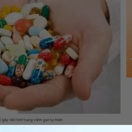
ể gây nên tình trạng viêm gan tự miễn
có biểu hiện như thế nào?