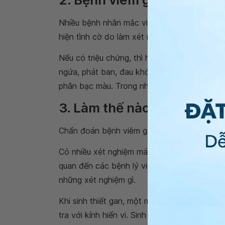
Nhiều bệnh nhân mắc viêm gan tự miễn mà kh
hiện tình cờ do làm xét nghiệm vì một lý do
Nếu có triệu chứng, thì hay gặp nhất là mệt
ngứa, phát ban, đau khớp, đầy bụng khó chị
phân bạc màu. Trong những trường hợp nặng,
3. Làm thế nào để chẩn đ
Chẩn đoán bệnh viêm gan tự miễn bằng các
Có nhiều xét nghiệm máu được dùng để đánh g
quan đến các bệnh lý viêm gan tự miễn. Các
những xét nghiệm gì.
Khi sinh thiết gan, một mảnh rất nhỏ của nh
tra với kính hiển vi. Sinh thiết gan vừa gi