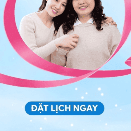
ên gây bệnh gan khác.
mec
là một trong những cơ sở y tế có đội ngũ chuyên
- Tuỵ, phương tiện máy móc hiện đại bậc nhất khu vực.
hăm khám, làm các xét nghiệm sàng lọc hay sinh thiết
iện lợi, tiết kiệm thời gian để từ đó có biện pháp điều
 thể điều trị hay không? Và điều
có thể gây
sẹo hóa gan
, dẫn đến xơ gan và suy gan.
ngừa sẹo hóa và xơ gan ở phần lớn bệnh nhân. Việc
và xơ hóa gan, vì nó làm dừng quá trình tiến triển, và
m gan tự miễn đều cần được điều trị ngay lập tức. Các
 độ nặng của triệu chứng, mức độ nặng của bệnh (dựa