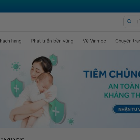
hách hàng
Phát triển bền vững
Về Vinmec
Chuyên tra
hoá gan mật