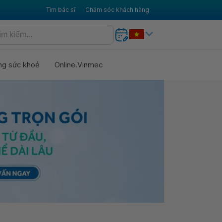
Tìm bác sĩ
Chăm sóc khách hàng
ng sức khoẻ
Online.Vinmec