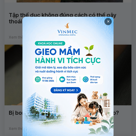
Tập thể dục không đúng cách có thể gây
thoái hóa khớp sớm
×
Xem thêm
Bị bong gân cổ tay, cổ chân: Phải làm sao?
Xem thêm