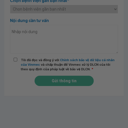
Chọn bệnh viện gần bạn nhất*
Nội dung cần tư vấn
Tôi đã đọc và đồng ý với
Chính sách bảo vệ dữ liệu cá nhân
của Vinmec
và chấp thuận để Vinmec xử lý DLCN của tôi
theo quy định của pháp luật về bảo vệ DLCN.
*
Gửi thông tin