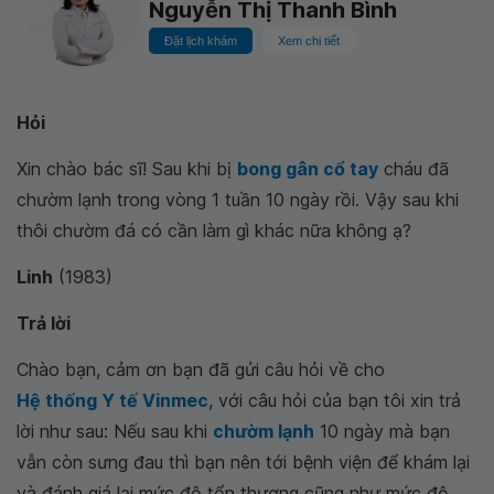
Nguyễn Thị Thanh Bình
Đặt lịch khám
Xem chi tiết
Hỏi
Xin chào bác sĩ! Sau khi bị
bong gân cổ tay
cháu đã
chườm lạnh trong vòng 1 tuần 10 ngày rồi. Vậy sau khi
thôi chườm đá có cần làm gì khác nữa không ạ?
Linh
(1983)
Trả lời
Chào bạn, cảm ơn bạn đã gửi câu hỏi về cho
Hệ thống Y tế Vinmec
, với câu hỏi của bạn tôi xin trả
lời như sau: Nếu sau khi
chườm lạnh
10 ngày mà bạn
vẫn còn sưng đau thì bạn nên tới bệnh viện để khám lại
và đánh giá lại mức độ tổn thương cũng như mức độ